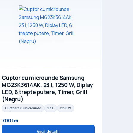
Cuptor cu microunde Samsung
MG23K3614AK, 23 l, 1250 W, Diplay
LED, 6 trepte putere, Timer, Grill
(Negru)
Cuptoare cu microunde
23 L
1250 W
700 lei
Vezi detalii