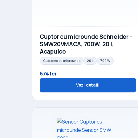
Cuptor cu microunde Schneider -
SMW20VMACA, 700W, 20 l,
Acapulco
Cuptoare cu microunde
20 L
700 W
674 lei
Vezi detalii