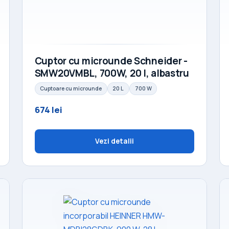
Cuptor cu microunde Schneider -
SMW20VMBL, 700W, 20 l, albastru
Cuptoare cu microunde
20 L
700 W
674 lei
Vezi detalii