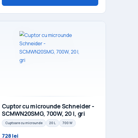
Cuptor cu microunde Schneider -
SCMWN20SMG, 700W, 20 l, gri
Cuptoare cu microunde
20 L
700 W
728 lei