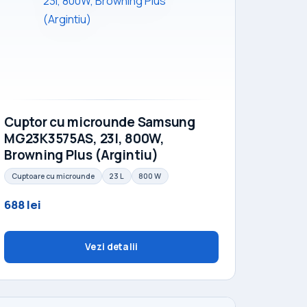
Cuptor cu microunde Samsung
MG23K3575AS, 23l, 800W,
Browning Plus (Argintiu)
Cuptoare cu microunde
23 L
800 W
688 lei
Vezi detalii