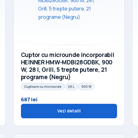
Cuptor cu microunde incorporabil
HEINNER HMW-MDBI28GDBK, 900
W, 28 l, Grill, 5 trepte putere, 21
programe (Negru)
Cuptoare cu microunde
28 L
900 W
687 lei
Vezi detalii