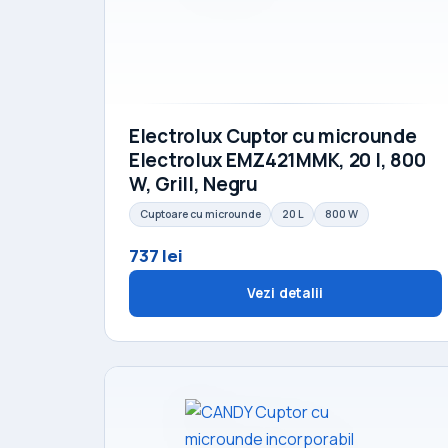
Electrolux Cuptor cu microunde
Electrolux EMZ421MMK, 20 l, 800
W, Grill, Negru
Cuptoare cu microunde
20 L
800 W
737 lei
Vezi detalii