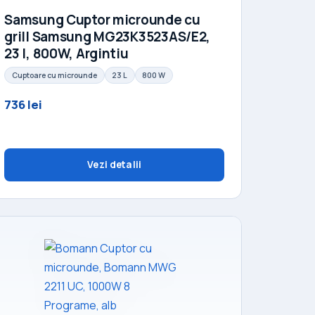
Samsung Cuptor microunde cu
grill Samsung MG23K3523AS/E2,
23 l, 800W, Argintiu
Cuptoare cu microunde
23 L
800 W
736 lei
Vezi detalii