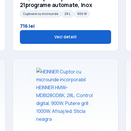
21programe automate, Inox
Cuptoare cu microunde
28 L
900 W
716 lei
Vezi detalii