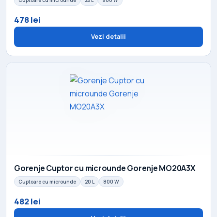
Cuptoare cu microunde
25 L
900 W
478 lei
Vezi detalii
Gorenje Cuptor cu microunde Gorenje MO20A3X
Cuptoare cu microunde
20 L
800 W
482 lei