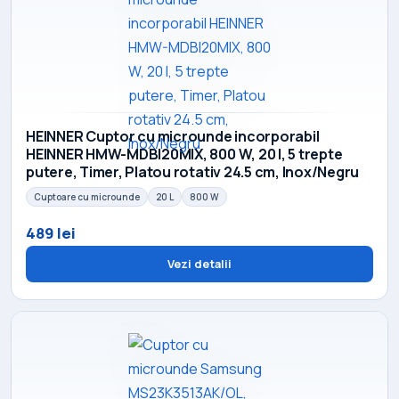
HEINNER Cuptor cu microunde incorporabil
HEINNER HMW-MDBI20MIX, 800 W, 20 l, 5 trepte
putere, Timer, Platou rotativ 24.5 cm, Inox/Negru
Cuptoare cu microunde
20 L
800 W
489 lei
Vezi detalii