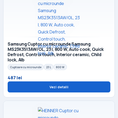
Samsung Cuptor cu microunde Samsung
MS23K3513AW/OL, 23 l, 800 W, Auto cook, Quick
Defrost, Control touch, Interior ceramic, Child
lock, Alb
Cuptoare cu microunde
23 L
800 W
487 lei
Vezi detalii