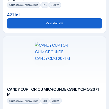
Cuptoare cu microunde
17 L
700 W
421 lei
Vezi detalii
CANDY CUPTOR CU MICROUNDE CANDY CMG 2071
M
Cuptoare cu microunde
20 L
700 W