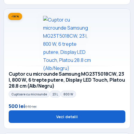
-18%
Cuptor cu microunde Samsung MG23T5018CW, 23
l, 800 W, 6 trepte putere, Display LED Touch, Platou
28.8 cm (Alb/Negru)
Cuptoare cu microunde
23 L
800 W
500 lei
610 lei
Vezi detalii