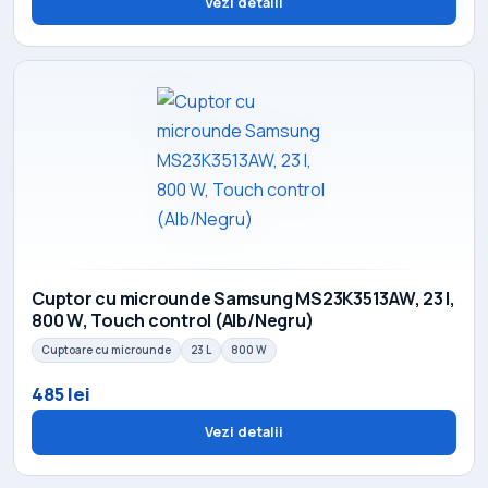
Vezi detalii
Cuptor cu microunde Samsung MS23K3513AW, 23 l,
800 W, Touch control (Alb/Negru)
Cuptoare cu microunde
23 L
800 W
485 lei
Vezi detalii