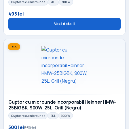
Cuptoare cu microunde
20 L
700 W
495 lei
Vezi detalii
-6%
Cuptor cu microunde incorporabil Heinner HMW-
25BIGBK, 900W, 25L, Grill (Negru)
Cuptoare cu microunde
25 L
900 W
500 lei
530 lei