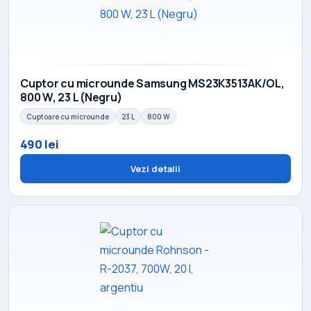
Cuptor cu microunde Samsung MS23K3513AK/OL,
800 W, 23 L (Negru)
Cuptoare cu microunde
23 L
800 W
490 lei
Vezi detalii