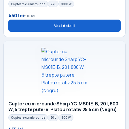
Cuptoare cu microunde
23 L
1000 W
450 lei
510 lei
Vezi detalii
Cuptor cu microunde Sharp YC-MS01E-B, 20 l, 800
W, 5 trepte putere, Platou rotativ 25.5 cm (Negru)
Cuptoare cu microunde
20 L
800 W