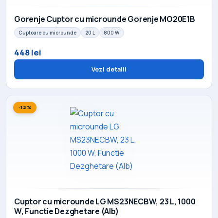
Gorenje Cuptor cu microunde Gorenje MO20E1B
Cuptoare cu microunde
20 L
800 W
448 lei
Vezi detalii
-12%
Cuptor cu microunde LG MS23NECBW, 23 L, 1000
W, Functie Dezghetare (Alb)