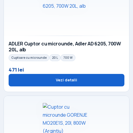
ADLER Cuptor cu microunde, Adler AD 6205, 700W
20L, alb
Cuptoare cu microunde
20 L
700 W
471 lei
Vezi detalii