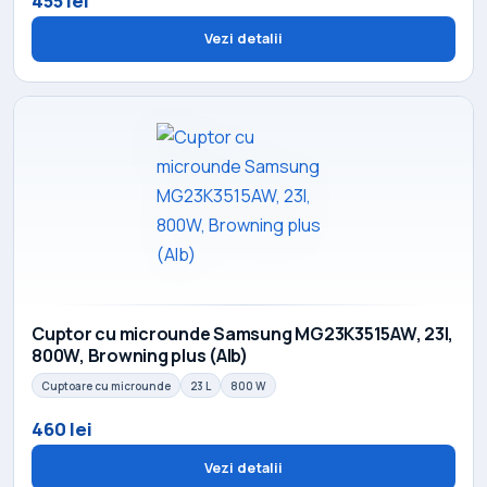
455 lei
Vezi detalii
Cuptor cu microunde Samsung MG23K3515AW, 23l,
800W, Browning plus (Alb)
Cuptoare cu microunde
23 L
800 W
460 lei
Vezi detalii