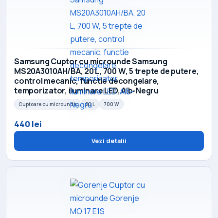
Samsung Cuptor cu microunde Samsung
MS20A3010AH/BA, 20 L, 700 W, 5 trepte de putere,
control mecanic, functie decongelare,
temporizator, iluminare LED, Alb-Negru
Cuptoare cu microunde
20 L
700 W
440 lei
Vezi detalii