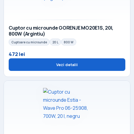
Cuptor cu microunde GORENJE MO20E1S, 20l,
800W (Argintiu)
Cuptoare cu microunde
20 L
800 W
472 lei
Vezi detalii