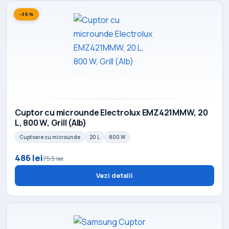
-35%
Cuptor cu microunde Electrolux EMZ421MMW, 20
L, 800 W, Grill (Alb)
Cuptoare cu microunde
20 L
800 W
486 lei
753 lei
Vezi detalii