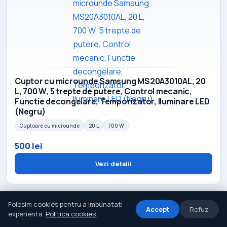
Cuptor cu microunde Samsung MS20A3010AL, 20
L, 700 W, 5 trepte de putere, Control mecanic,
Functie decongelare, Temporizator, Iluminare LED
(Negru)
Cuptoare cu microunde
20 L
700 W
500 lei
Vezi detalii
Folosim cookies pentru a imbunatati
Accept
Refuz
experienta.
Politica cookies
.