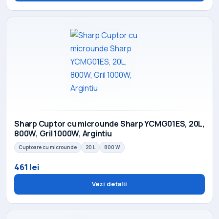
Sharp Cuptor cu microunde Sharp YCMG01ES, 20L,
800W, Gril 1000W, Argintiu
Cuptoare cu microunde
20 L
800 W
461 lei
Vezi detalii