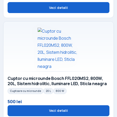
Vezi detalii
Cuptor cu microunde Bosch FFL020MS2, 800W,
20L, Sistem hidrolitic, Iluminare LED, Sticla neagra
Cuptoare cu microunde
20 L
800 W
500 lei
Vezi detalii