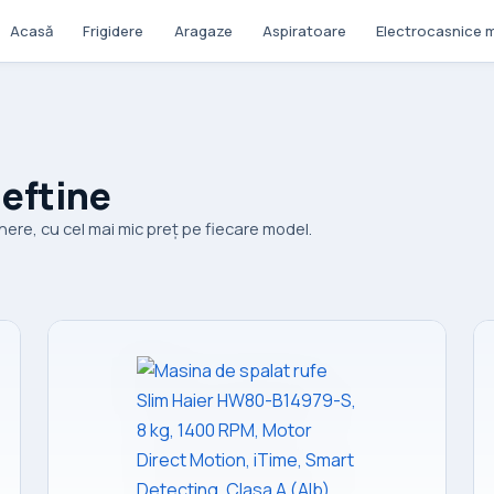
Acasă
Frigidere
Aragaze
Aspiratoare
Electrocasnice m
ieftine
ere, cu cel mai mic preț pe fiecare model.