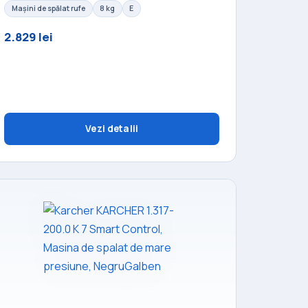
Mașini de spălat rufe
8 kg
E
2.829 lei
Vezi detalii