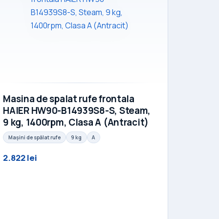
Masina de spalat rufe frontala
HAIER HW90-B14939S8-S, Steam,
9 kg, 1400rpm, Clasa A (Antracit)
Mașini de spălat rufe
9 kg
A
2.822 lei