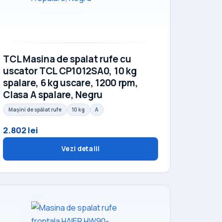
TCL Masina de spalat rufe cu
uscator TCL CP1012SA0, 10 kg
spalare, 6 kg uscare, 1200 rpm,
Clasa A spalare, Negru
Mașini de spălat rufe
10 kg
A
2.802 lei
Vezi detalii