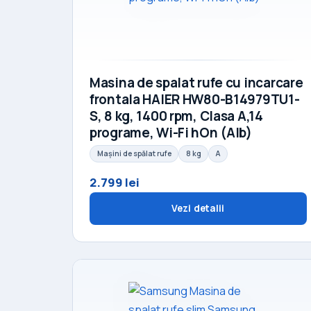
Masina de spalat rufe cu incarcare
frontala HAIER HW80-B14979TU1-
S, 8 kg, 1400 rpm, Clasa A,14
programe, Wi-Fi hOn (Alb)
Mașini de spălat rufe
8 kg
A
2.799 lei
Vezi detalii