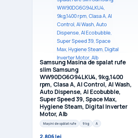
Samsung Masina de spalat rufe
slim Samsung
WW90DG6G94LKU4, 9kg,1400
rpm, Clasa A, AI Control, AI Wash,
Auto Dispense, AI Ecobubble,
Super Speed 39, Space Max,
Hygiene Steam, Digital Inverter
Motor, Alb
Mașini de spălat rufe
9 kg
A
2.806 lei