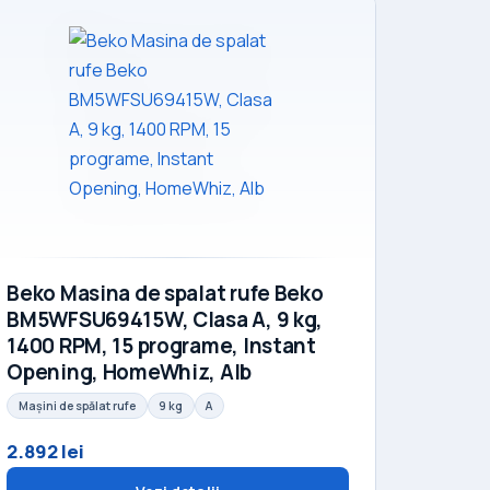
Beko Masina de spalat rufe Beko
BM5WFSU69415W, Clasa A, 9 kg,
1400 RPM, 15 programe, Instant
Opening, HomeWhiz, Alb
Mașini de spălat rufe
9 kg
A
2.892 lei