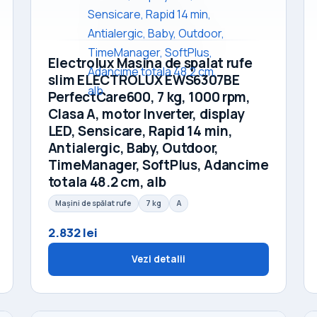
Electrolux Masina de spalat rufe
slim ELECTROLUX EWS6307BE
PerfectCare600, 7 kg, 1000 rpm,
Clasa A, motor Inverter, display
LED, Sensicare, Rapid 14 min,
Antialergic, Baby, Outdoor,
TimeManager, SoftPlus, Adancime
totala 48.2 cm, alb
Mașini de spălat rufe
7 kg
A
2.832 lei
Vezi detalii