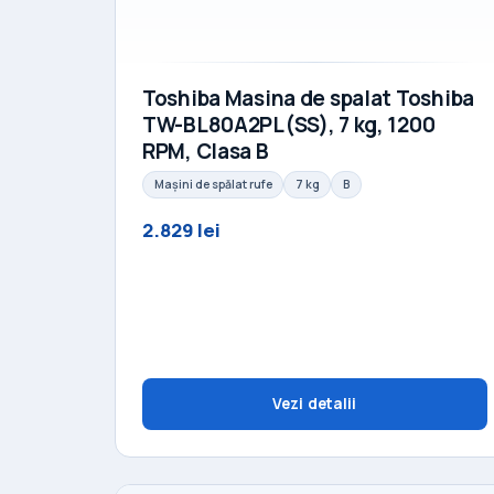
Toshiba Masina de spalat Toshiba
TW-BL80A2PL(SS), 7 kg, 1200
RPM, Clasa B
Mașini de spălat rufe
7 kg
B
2.829 lei
Vezi detalii