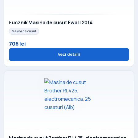
Łucznik Masina de cusut Ewa II 2014
Mașini de cusut
706 lei
Vezi detalii
Masina de cusut Brother RL425, electromecanica,