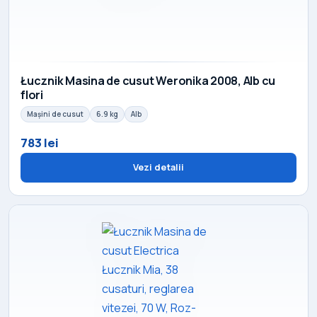
Łucznik Masina de cusut Weronika 2008, Alb cu
flori
Mașini de cusut
6.9 kg
Alb
783 lei
Vezi detalii