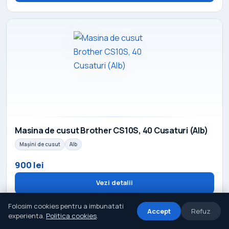
Masina de cusut Brother CS10S, 40 Cusaturi (Alb)
Mașini de cusut
Alb
900 lei
Vezi detalii
Folosim cookies pentru a imbunatati
Accept
Refuz
experienta.
Politica cookies
.