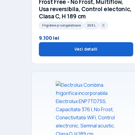
Frost Free - No Frost, Multiflow,
Usa reversibila, Control electonic,
Clasa C, H 189 cm
Frigidere și congelatoare
269 L
C
9.100 lei
Vezi detalii