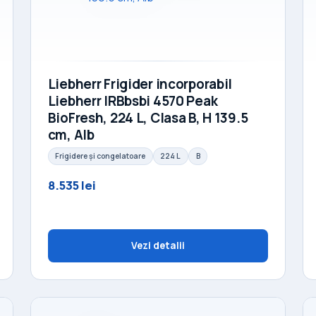
Liebherr Frigider incorporabil
Liebherr IRBbsbi 4570 Peak
BioFresh, 224 L, Clasa B, H 139.5
cm, Alb
Frigidere și congelatoare
224 L
B
8.535 lei
Vezi detalii