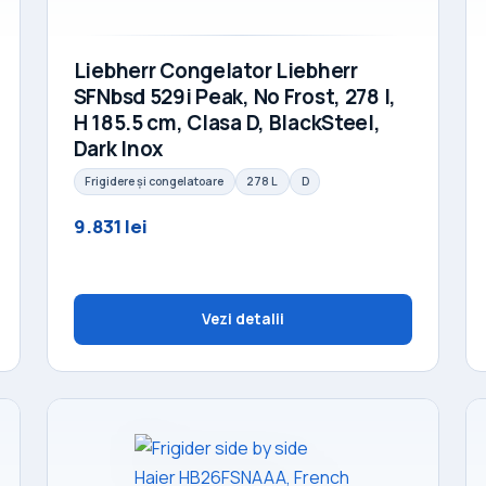
Liebherr Congelator Liebherr
SFNbsd 529i Peak, No Frost, 278 l,
H 185.5 cm, Clasa D, BlackSteel,
Dark Inox
Frigidere și congelatoare
278 L
D
9.831 lei
Vezi detalii