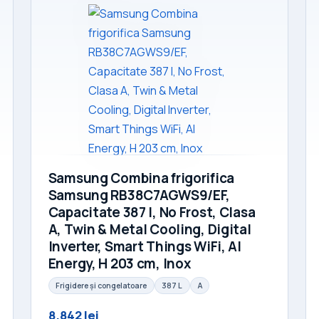
Samsung Combina frigorifica
Samsung RB38C7AGWS9/EF,
Capacitate 387 l, No Frost, Clasa
A, Twin & Metal Cooling, Digital
Inverter, Smart Things WiFi, AI
Energy, H 203 cm, Inox
Frigidere și congelatoare
387 L
A
8.842 lei