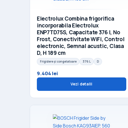
Electrolux Combina frigorifica
incorporabila Electrolux
ENP7TD75S, Capacitate 376 l, No
Frost, Conectivitate WiFi, Control
electronic, Semnal acustic, Clasa
D, H 189 cm
Frigidere și congelatoare
376 L
D
9.404 lei
Vezi detalii