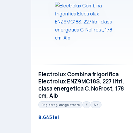
Electrolux Combina frigorifica
Electrolux ENZ9MC18S, 227 litri,
clasa energetica C, NoFrost, 178
cm, Alb
Frigidere și congelatoare
E
Alb
8.645 lei