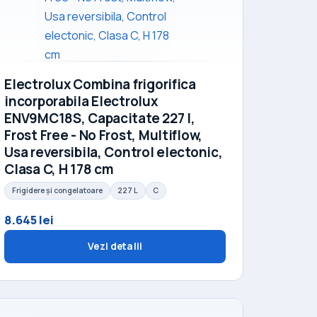
Electrolux Combina frigorifica
incorporabila Electrolux
ENV9MC18S, Capacitate 227 l,
Frost Free - No Frost, Multiflow,
Usa reversibila, Control electonic,
Clasa C, H 178 cm
Frigidere și congelatoare
227 L
C
8.645 lei
Vezi detalii