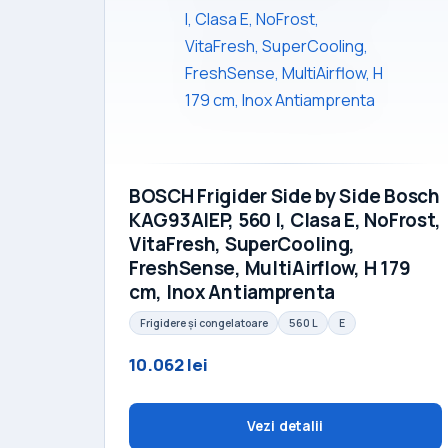
BOSCH Frigider Side by Side Bosch
KAG93AIEP, 560 l, Clasa E, NoFrost,
VitaFresh, SuperCooling,
FreshSense, MultiAirflow, H 179
cm, Inox Antiamprenta
Frigidere și congelatoare
560 L
E
10.062 lei
Vezi detalii