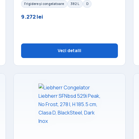
Frigidere și congelatoare
382 L
D
9.272 lei
Vezi detalii