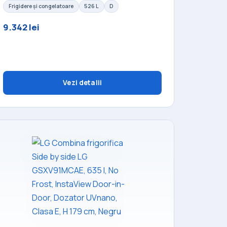
Frigidere și congelatoare
526 L
D
9.342 lei
Vezi detalii