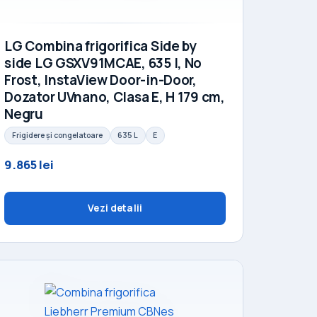
LG Combina frigorifica Side by
side LG GSXV91MCAE, 635 l, No
Frost, InstaView Door-in-Door,
Dozator UVnano, Clasa E, H 179 cm,
Negru
Frigidere și congelatoare
635 L
E
9.865 lei
Vezi detalii