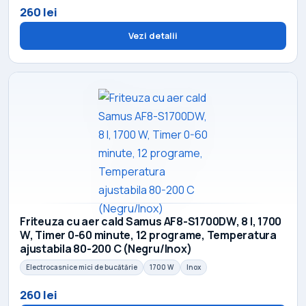
260 lei
Vezi detalii
Friteuza cu aer cald Samus AF8-S1700DW, 8 l, 1700
W, Timer 0-60 minute, 12 programe, Temperatura
ajustabila 80-200 C (Negru/Inox)
Electrocasnice mici de bucătărie
1700 W
Inox
260 lei