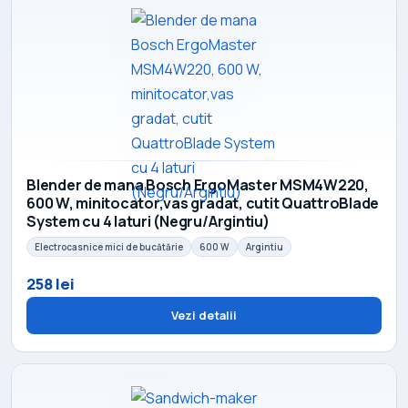
Blender de mana Bosch ErgoMaster MSM4W220,
600 W, minitocator,vas gradat, cutit QuattroBlade
System cu 4 laturi (Negru/Argintiu)
Electrocasnice mici de bucătărie
600 W
Argintiu
258 lei
Vezi detalii