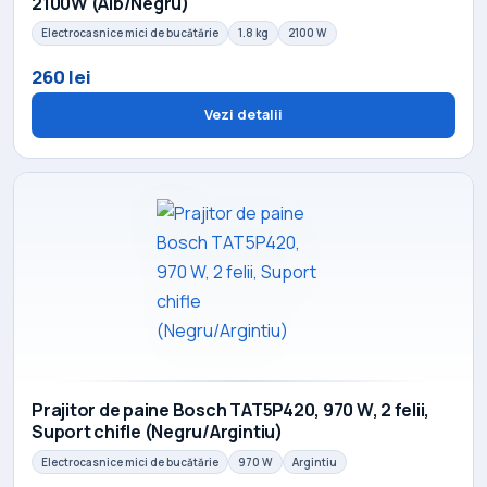
2100W (Alb/Negru)
Electrocasnice mici de bucătărie
1.8 kg
2100 W
260 lei
Vezi detalii
Prajitor de paine Bosch TAT5P420, 970 W, 2 felii,
Suport chifle (Negru/Argintiu)
Electrocasnice mici de bucătărie
970 W
Argintiu