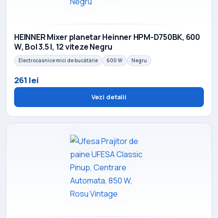
HEINNER Mixer planetar Heinner HPM-D750BK, 600
W, Bol 3.5 l, 12 viteze Negru
Electrocasnice mici de bucătărie
600 W
Negru
261 lei
Vezi detalii