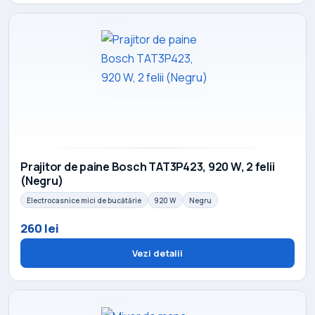
Prajitor de paine Bosch TAT3P423, 920 W, 2 felii
(Negru)
Electrocasnice mici de bucătărie
920 W
Negru
260 lei
Vezi detalii