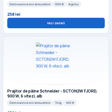
Electrocasnice mici de bucătărie
1000 W
Argintiu
258 lei
Vezi detalii
Prajitor de pâine Schneider - SCTON2W FJORD,
900 W, 6 vitezi, alb
Electrocasnice mici de bucătărie
76 kg
900 W