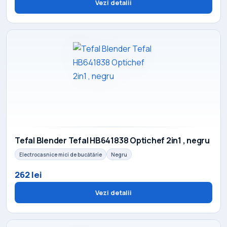
Vezi detalii
Tefal Blender Tefal HB641838 Optichef 2in1 , negru
Electrocasnice mici de bucătărie
Negru
262 lei
Vezi detalii