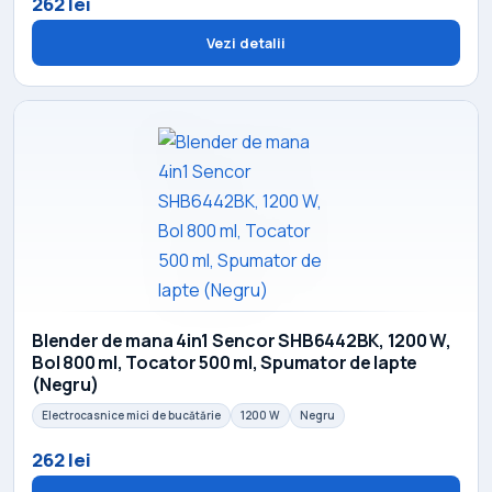
262 lei
Vezi detalii
Blender de mana 4in1 Sencor SHB6442BK, 1200 W,
Bol 800 ml, Tocator 500 ml, Spumator de lapte
(Negru)
Electrocasnice mici de bucătărie
1200 W
Negru
262 lei