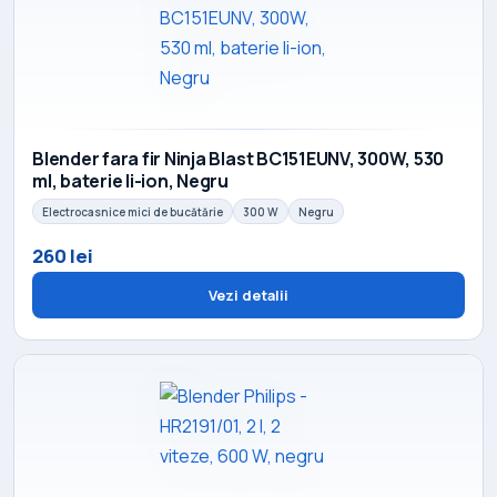
Blender fara fir Ninja Blast BC151EUNV, 300W, 530
ml, baterie li-ion, Negru
Electrocasnice mici de bucătărie
300 W
Negru
260 lei
Vezi detalii