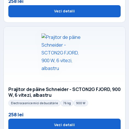
258 lei
Vezi detalii
Prajitor de pâine Schneider - SCTON2G FJORD, 900
W, 6 vitezi, albastru
Electrocasnice mici de bucătărie
76 kg
900 W
258 lei
Vezi detalii