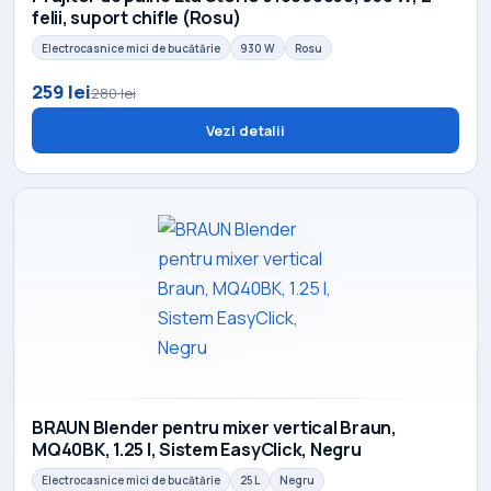
felii, suport chifle (Rosu)
Electrocasnice mici de bucătărie
930 W
Rosu
259 lei
280 lei
Vezi detalii
BRAUN Blender pentru mixer vertical Braun,
MQ40BK, 1.25 l, Sistem EasyClick, Negru
Electrocasnice mici de bucătărie
25 L
Negru