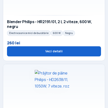
Blender Philips - HR2191/01, 2 l, 2 viteze, 600 W,
negru
Electrocasnice mici de bucătărie
600 W
Negru
260 lei
Vezi detalii