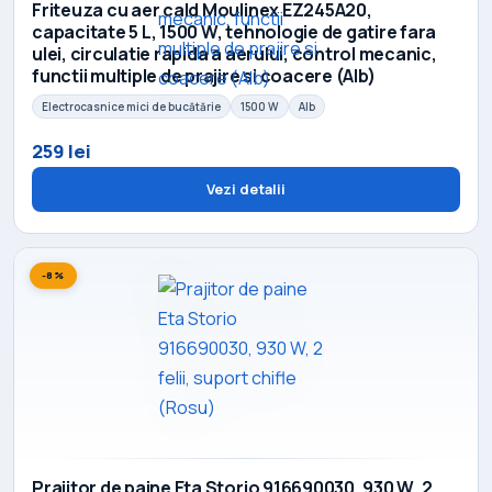
Friteuza cu aer cald Moulinex EZ245A20,
capacitate 5 L, 1500 W, tehnologie de gatire fara
ulei, circulatie rapida a aerului, control mecanic,
functii multiple de prajire si coacere (Alb)
Electrocasnice mici de bucătărie
1500 W
Alb
259 lei
Vezi detalii
-8%
Prajitor de paine Eta Storio 916690030, 930 W, 2