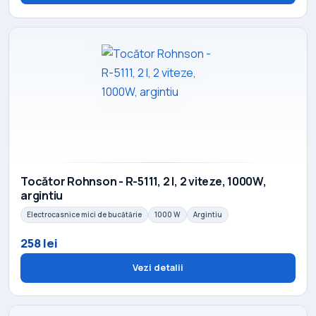
Tocător Rohnson - R-5111, 2 l, 2 viteze, 1000W,
argintiu
Electrocasnice mici de bucătărie
1000 W
Argintiu
258 lei
Vezi detalii