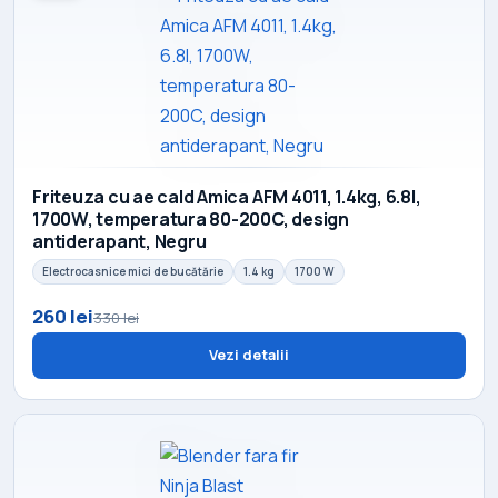
Friteuza cu ae cald Amica AFM 4011, 1.4kg, 6.8l,
1700W, temperatura 80-200C, design
antiderapant, Negru
Electrocasnice mici de bucătărie
1.4 kg
1700 W
260 lei
330 lei
Vezi detalii