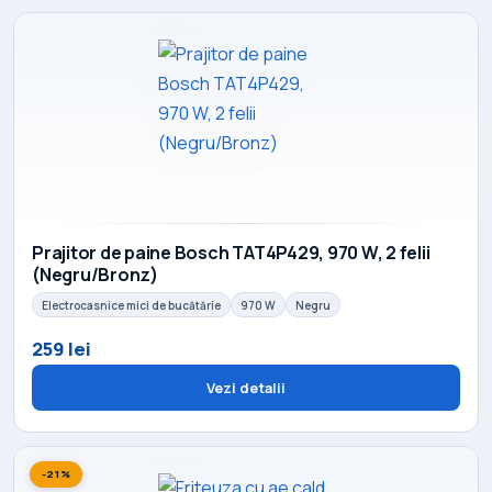
Prajitor de paine Bosch TAT4P429, 970 W, 2 felii
(Negru/Bronz)
Electrocasnice mici de bucătărie
970 W
Negru
259 lei
Vezi detalii
-21%