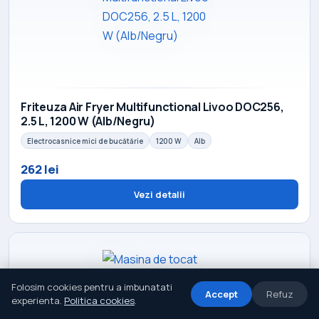
Friteuza Air Fryer Multifunctional Livoo DOC256,
2.5 L, 1200 W (Alb/Negru)
Electrocasnice mici de bucătărie
1200 W
Alb
262 lei
Vezi detalii
Folosim cookies pentru a imbunatati
Accept
Refuz
experienta.
Politica cookies
.