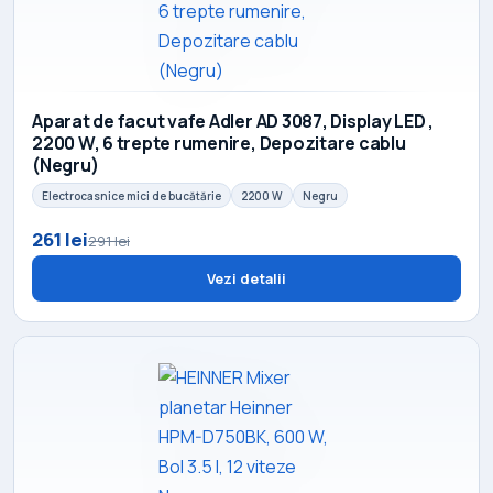
Aparat de facut vafe Adler AD 3087, Display LED ,
2200 W, 6 trepte rumenire, Depozitare cablu
(Negru)
Electrocasnice mici de bucătărie
2200 W
Negru
261 lei
291 lei
Vezi detalii