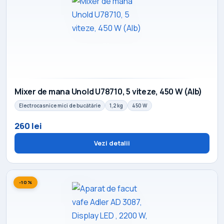
Mixer de mana Unold U78710, 5 viteze, 450 W (Alb)
Electrocasnice mici de bucătărie
1,2 kg
450 W
260 lei
Vezi detalii
-10%