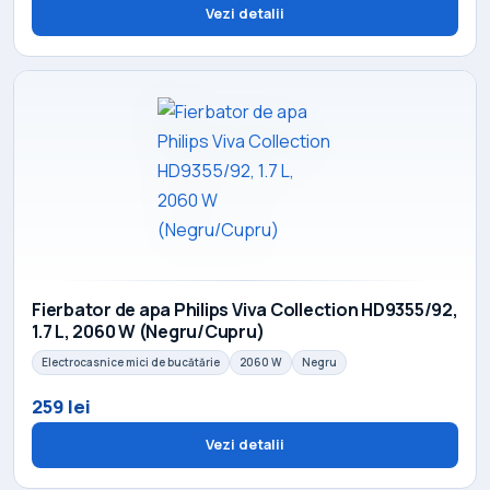
Vezi detalii
Fierbator de apa Philips Viva Collection HD9355/92,
1.7 L, 2060 W (Negru/Cupru)
Electrocasnice mici de bucătărie
2060 W
Negru
259 lei
Vezi detalii