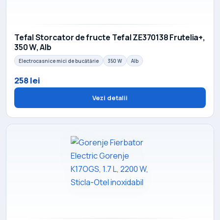
Tefal Storcator de fructe Tefal ZE370138 Frutelia+,
350 W, Alb
Electrocasnice mici de bucătărie
350 W
Alb
258 lei
Vezi detalii