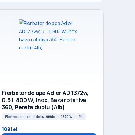
Fierbator de apa Adler AD 1372w,
0.6 l, 800 W, Inox, Baza rotativa
360, Perete dublu (Alb)
Electrocasnice mici de bucătărie
1372 W
Alb
108 lei