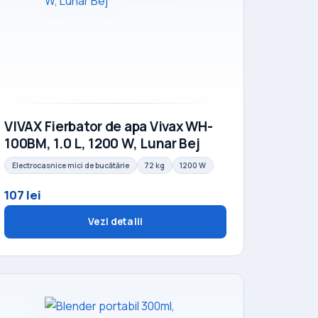
VIVAX Fierbator de apa Vivax WH-
100BM, 1.0 L, 1200 W, Lunar Bej
Electrocasnice mici de bucătărie
72 kg
1200 W
107 lei
Vezi detalii