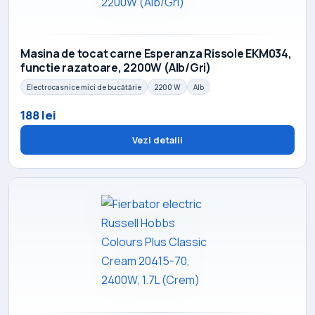
Masina de tocat carne Esperanza Rissole EKM034,
functie razatoare, 2200W (Alb/Gri)
Electrocasnice mici de bucătărie
2200 W
Alb
188 lei
Vezi detalii