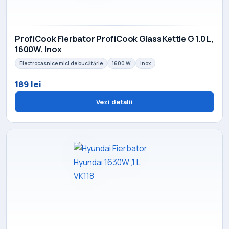
ProfiCook Fierbator ProfiCook Glass Kettle G 1.0 L,
1600W, Inox
Electrocasnice mici de bucătărie
1600 W
Inox
189 lei
Vezi detalii