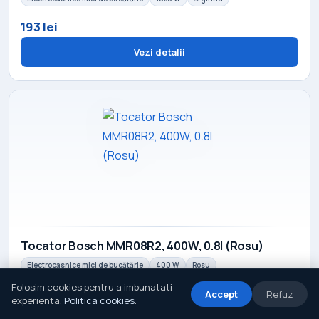
193 lei
Vezi detalii
Tocator Bosch MMR08R2, 400W, 0.8l (Rosu)
Electrocasnice mici de bucătărie
400 W
Rosu
Folosim cookies pentru a imbunatati
193 lei
Accept
Refuz
experienta.
Politica cookies
.
Vezi detalii