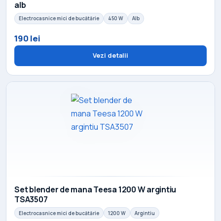
alb
Electrocasnice mici de bucătărie
450 W
Alb
190 lei
Vezi detalii
Set blender de mana Teesa 1200 W argintiu
TSA3507
Electrocasnice mici de bucătărie
1200 W
Argintiu