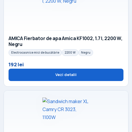
AMICA Fierbator de apa Amica KF1002, 1.7 l, 2200 W,
Negru
Electrocasnice mici de bucătărie
2200 W
Negru
192 lei
Vezi detalii