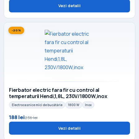
Vezi detalii
-20%
Fierbator electric fara fir cu control al
temperaturii Hendi,1,8L, 230V/1800W,inox
Electrocasnice mici de bucătărie
1800 W
Inox
188 lei
236 lei
Vezi detalii