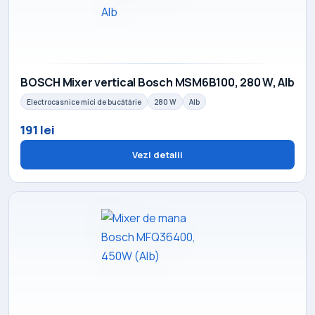
BOSCH Mixer vertical Bosch MSM6B100, 280 W, Alb
Electrocasnice mici de bucătărie
280 W
Alb
191 lei
Vezi detalii