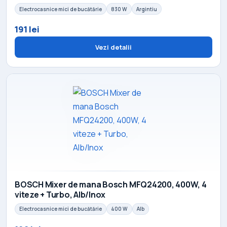
Electrocasnice mici de bucătărie
830 W
Argintiu
191 lei
Vezi detalii
BOSCH Mixer de mana Bosch MFQ24200, 400W, 4
viteze + Turbo, Alb/Inox
Electrocasnice mici de bucătărie
400 W
Alb