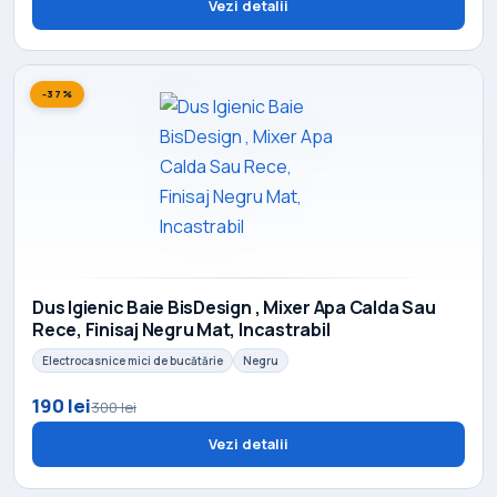
Vezi detalii
-37%
Dus Igienic Baie BisDesign , Mixer Apa Calda Sau
Rece, Finisaj Negru Mat, Incastrabil
Electrocasnice mici de bucătărie
Negru
190 lei
300 lei
Vezi detalii