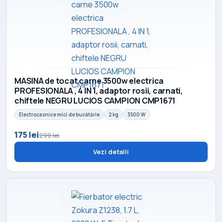
MASINA de tocat carne 3500w electrica
PROFESIONALA , 4 IN 1, adaptor rosii, carnati,
chiftele NEGRU LUCIOS CAMPION CMP1671
Electrocasnice mici de bucătărie
2 kg
3500 W
175 lei
299 lei
Vezi detalii