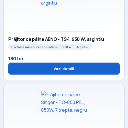
Prăjitor de pâine AENO - TS4, 950 W, argintiu
Electrocasnice mici de bucătărie
950 W
Argintiu
180 lei
Vezi detalii