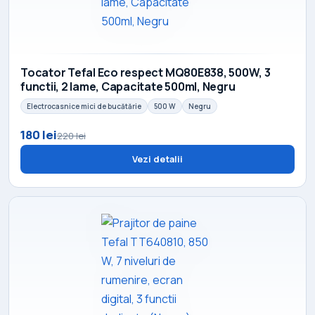
Tocator Tefal Eco respect MQ80E838, 500W, 3
functii, 2 lame, Capacitate 500ml, Negru
Electrocasnice mici de bucătărie
500 W
Negru
180 lei
220 lei
Vezi detalii