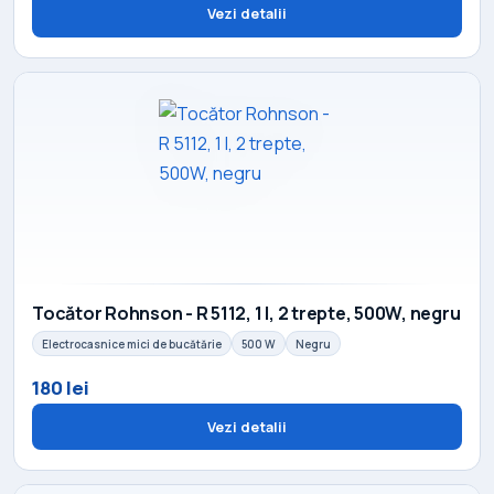
Vezi detalii
Tocător Rohnson - R 5112, 1 l, 2 trepte, 500W, negru
Electrocasnice mici de bucătărie
500 W
Negru
180 lei
Vezi detalii