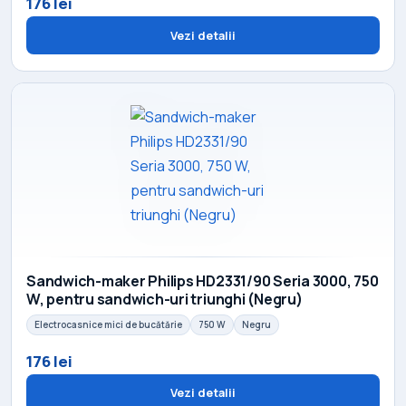
176 lei
Vezi detalii
Sandwich-maker Philips HD2331/90 Seria 3000, 750
W, pentru sandwich-uri triunghi (Negru)
Electrocasnice mici de bucătărie
750 W
Negru
176 lei
Vezi detalii