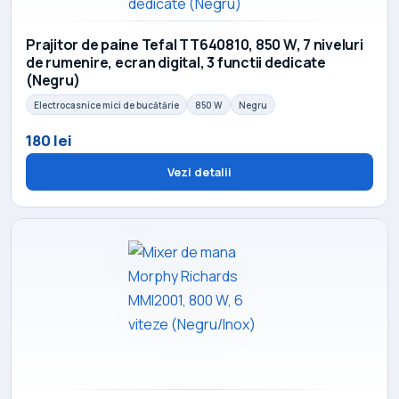
Prajitor de paine Tefal TT640810, 850 W, 7 niveluri
de rumenire, ecran digital, 3 functii dedicate
(Negru)
Electrocasnice mici de bucătărie
850 W
Negru
180 lei
Vezi detalii