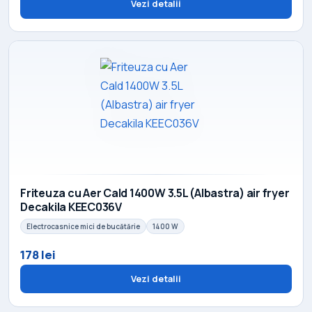
Vezi detalii
Friteuza cu Aer Cald 1400W 3.5L (Albastra) air fryer
Decakila KEEC036V
Electrocasnice mici de bucătărie
1400 W
178 lei
Vezi detalii