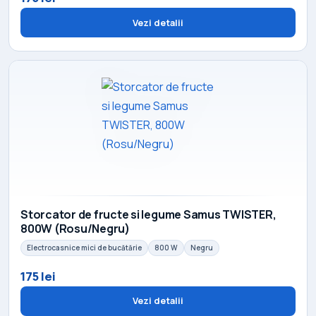
Vezi detalii
Storcator de fructe si legume Samus TWISTER,
800W (Rosu/Negru)
Electrocasnice mici de bucătărie
800 W
Negru
175 lei
Vezi detalii