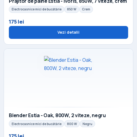
Prăjitor de pâine Estia - Ivoris, 850W, 7 viteze, crem
Electrocasnice mici de bucătărie
850 W
Crem
175 lei
Vezi detalii
Blender Estia - Oak, 800W, 2 viteze, negru
Electrocasnice mici de bucătărie
800 W
Negru
175 lei