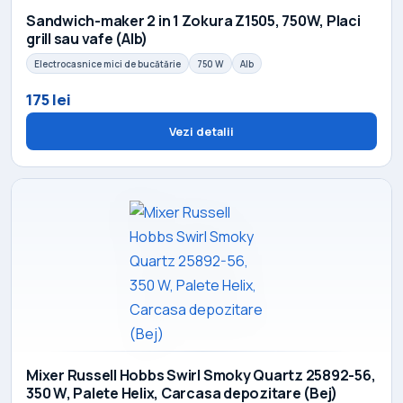
Sandwich-maker 2 in 1 Zokura Z1505, 750W, Placi
grill sau vafe (Alb)
Electrocasnice mici de bucătărie
750 W
Alb
175 lei
Vezi detalii
Mixer Russell Hobbs Swirl Smoky Quartz 25892-56,
350 W, Palete Helix, Carcasa depozitare (Bej)