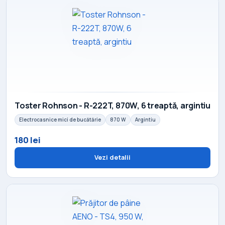
Toster Rohnson - R-222T, 870W, 6 treaptă, argintiu
Electrocasnice mici de bucătărie
870 W
Argintiu
180 lei
Vezi detalii