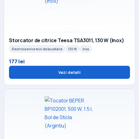
Storcator de citrice Teesa TSA3011, 130 W (Inox)
Electrocasnice mici de bucătărie
130 W
Inox
177 lei
Vezi detalii