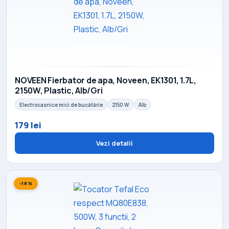
NOVEEN Fierbator de apa, Noveen, EK1301, 1.7L,
2150W, Plastic, Alb/Gri
Electrocasnice mici de bucătărie
2150 W
Alb
179 lei
Vezi detalii
-18%