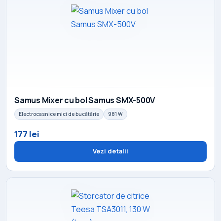
Samus Mixer cu bol Samus SMX-500V
Electrocasnice mici de bucătărie
981 W
177 lei
Vezi detalii