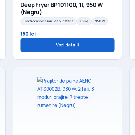
Deep Fryer BP101100, 1l, 950 W
(Negru)
Electrocasnice mici de bucătărie
1,3 kg
950 W
150 lei
Vezi detalii