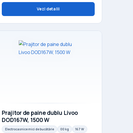
Vezi detalii
Prajitor de paine dublu Livoo
DOD167W, 1500 W
Electrocasnice mici de bucătărie
00 kg
167 W