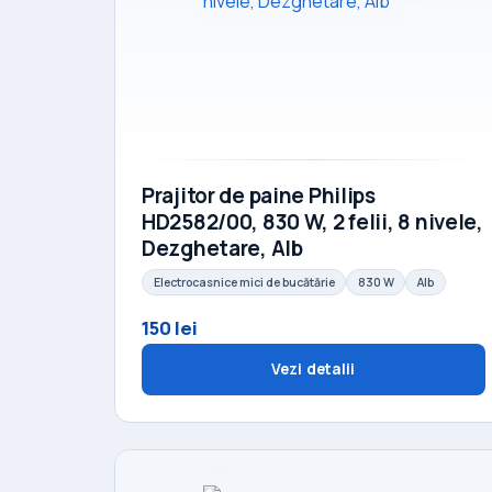
Prajitor de paine Philips
HD2582/00, 830 W, 2 felii, 8 nivele,
Dezghetare, Alb
Electrocasnice mici de bucătărie
830 W
Alb
150 lei
Vezi detalii