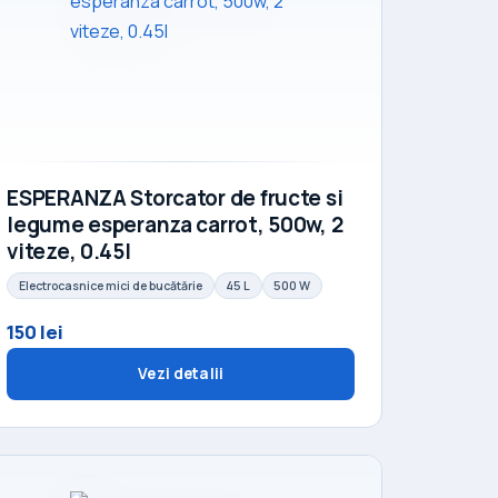
ESPERANZA Storcator de fructe si
legume esperanza carrot, 500w, 2
viteze, 0.45l
Electrocasnice mici de bucătărie
45 L
500 W
150 lei
Vezi detalii