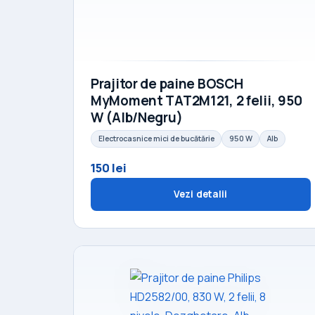
Prajitor de paine BOSCH
MyMoment TAT2M121, 2 felii, 950
W (Alb/Negru)
Electrocasnice mici de bucătărie
950 W
Alb
150 lei
Vezi detalii