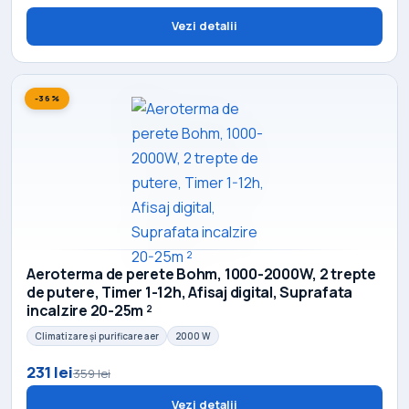
Vezi detalii
-36%
Aeroterma de perete Bohm, 1000-2000W, 2 trepte
de putere, Timer 1-12h, Afisaj digital, Suprafata
incalzire 20-25m ²
Climatizare și purificare aer
2000 W
231 lei
359 lei
Vezi detalii