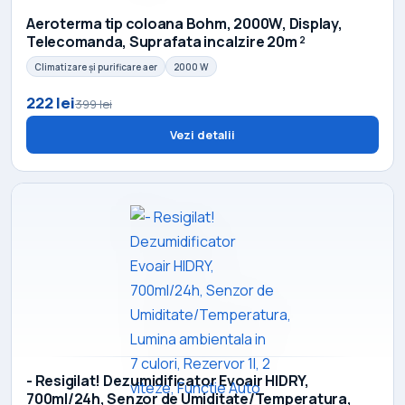
Aeroterma tip coloana Bohm, 2000W, Display,
Telecomanda, Suprafata incalzire 20m ²
Climatizare și purificare aer
2000 W
222 lei
399 lei
Vezi detalii
- Resigilat! Dezumidificator Evoair HIDRY,
700ml/24h, Senzor de Umiditate/Temperatura,