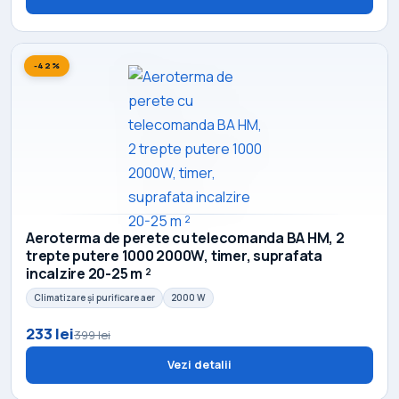
-42%
Aeroterma de perete cu telecomanda BA HM, 2
trepte putere 1000 2000W, timer, suprafata
incalzire 20-25 m ²
Climatizare și purificare aer
2000 W
233 lei
399 lei
Vezi detalii