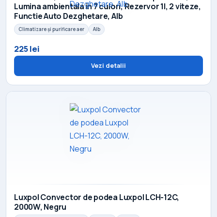
Lumina ambientala in 7 culori, Rezervor 1l, 2 viteze,
Functie Auto Dezghetare, Alb
Climatizare și purificare aer
Alb
225 lei
Vezi detalii
Luxpol Convector de podea Luxpol LCH-12C,
2000W, Negru