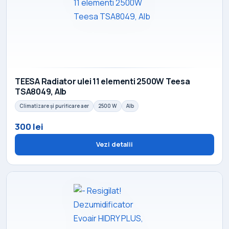
TEESA Radiator ulei 11 elementi 2500W Teesa
TSA8049, Alb
Climatizare și purificare aer
2500 W
Alb
300 lei
Vezi detalii