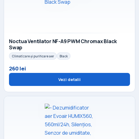
Noctua Ventilator NF-A9 PWM Chromax Black
Swap
Climatizare și purificare aer
Black
260 lei
Vezi detalii