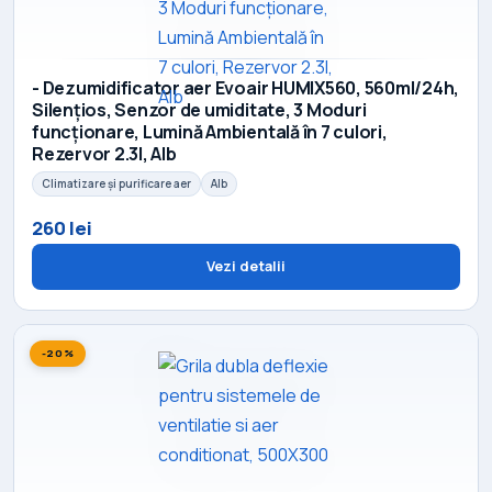
- Dezumidificator aer Evoair HUMIX560, 560ml/24h,
Silențios, Senzor de umiditate, 3 Moduri
funcționare, Lumină Ambientală în 7 culori,
Rezervor 2.3l, Alb
Climatizare și purificare aer
Alb
260 lei
Vezi detalii
-20%