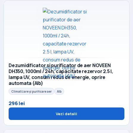
Dezumidificator si purificator de aer NOVEEN
DH350, 1000ml / 24h, capacitate rezervor 2.5 l,
lampa UV, consum redus de energie, oprire
automata (Alb)
Climatizare și purificare aer
Alb
296 lei
Vezi detalii