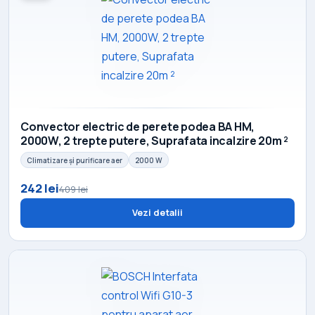
Convector electric de perete podea BA HM,
2000W, 2 trepte putere, Suprafata incalzire 20m ²
Climatizare și purificare aer
2000 W
242 lei
409 lei
Vezi detalii