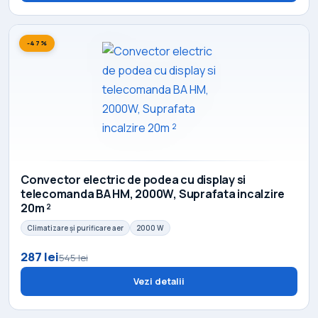
-47%
Convector electric de podea cu display si
telecomanda BA HM, 2000W, Suprafata incalzire
20m ²
Climatizare și purificare aer
2000 W
287 lei
545 lei
Vezi detalii