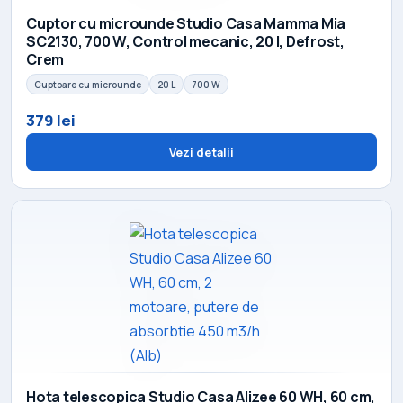
Cuptor cu microunde Studio Casa Mamma Mia
SC2130, 700 W, Control mecanic, 20 l, Defrost,
Crem
Cuptoare cu microunde
20 L
700 W
379 lei
Vezi detalii
Hota telescopica Studio Casa Alizee 60 WH, 60 cm,