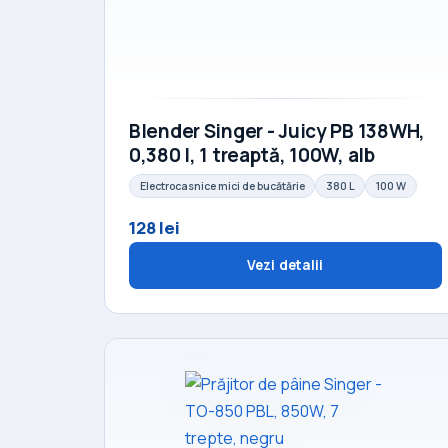
Blender Singer - Juicy PB 138WH,
0,380 l, 1 treaptă, 100W, alb
Electrocasnice mici de bucătărie
380 L
100 W
128 lei
Vezi detalii