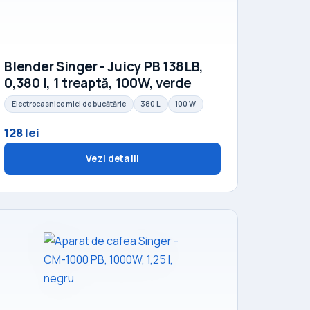
Blender Singer - Juicy PB 138LB,
0,380 l, 1 treaptă, 100W, verde
Electrocasnice mici de bucătărie
380 L
100 W
128 lei
Vezi detalii