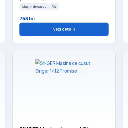
Mașini de cusut
Alb
768 lei
Vezi detalii