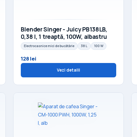
Blender Singer - Juicy PB138LB,
0,38 l, 1 treaptă, 100W, albastru
Electrocasnice mici de bucătărie
38 L
100 W
128 lei
Vezi detalii