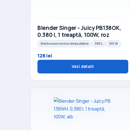
Blender Singer - Juicy PB138OK,
0.380 l, 1 treaptă, 100W, roz
Electrocasnice mici de bucătărie
380 L
100 W
128 lei
Vezi detalii