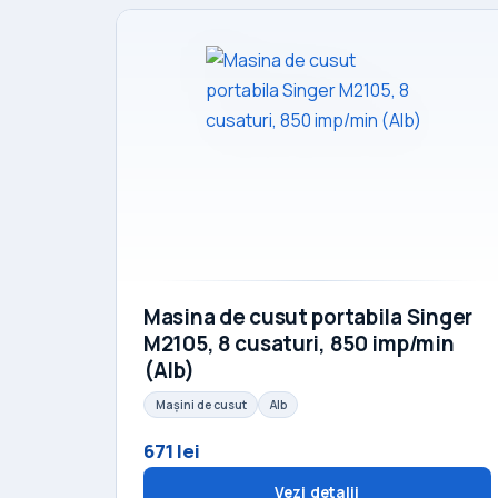
Masina de cusut portabila Singer
M2105, 8 cusaturi, 850 imp/min
(Alb)
Mașini de cusut
Alb
671 lei
Vezi detalii