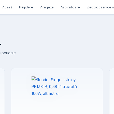
Acasă
Frigidere
Aragaze
Aspiratoare
Electrocasnice m
r
 periodic.