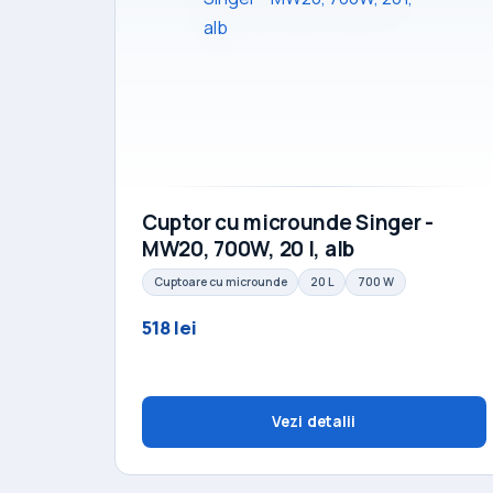
Cuptor cu microunde Singer -
MW20, 700W, 20 l, alb
Cuptoare cu microunde
20 L
700 W
518 lei
Vezi detalii