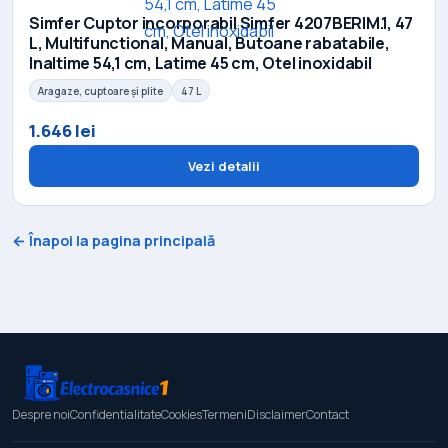
Simfer Cuptor incorporabil Simfer 4207BERIM.1, 47
L, Multifunctional, Manual, Butoane rabatabile,
Inaltime 54,1 cm, Latime 45 cm, Otel inoxidabil
Aragaze, cuptoare și plite
47 L
1.646 lei
Vezi detalii
← Înapoi la pagina principală
Despre noi
Confidentialitate
Cookies
Termeni
Disclaimer
Contact