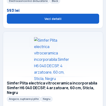
Electrocasnice mici de bucătărie
Black
593 lei
Vezi detalii
Simfer Plita electrica vitroceramica incorporabila
Simfer H6 040 DECSP, 4 arzatoare, 60 cm, Sticla,
Negru
Aragaze, cuptoare și plite
Negru