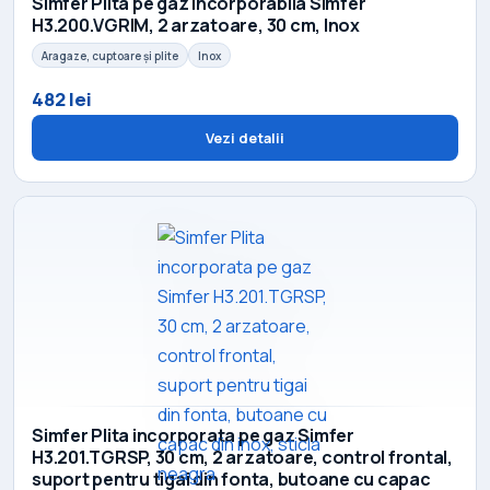
Simfer Plita pe gaz incorporabila Simfer
H3.200.VGRIM, 2 arzatoare, 30 cm, Inox
Aragaze, cuptoare și plite
Inox
482 lei
Vezi detalii
Simfer Plita incorporata pe gaz Simfer
H3.201.TGRSP, 30 cm, 2 arzatoare, control frontal,
suport pentru tigai din fonta, butoane cu capac