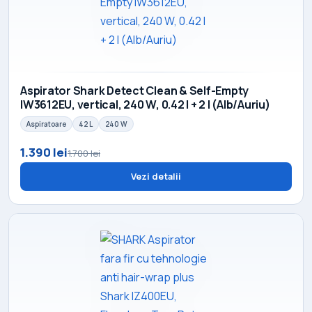
Aspirator Shark Detect Clean & Self-Empty
IW3612EU, vertical, 240 W, 0.42 l + 2 l (Alb/Auriu)
Aspiratoare
42 L
240 W
1.390 lei
1.700 lei
Vezi detalii