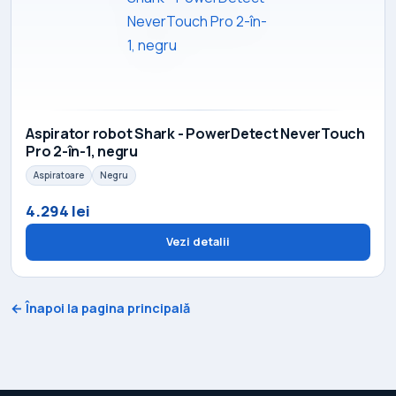
Aspirator robot Shark - PowerDetect NeverTouch
Pro 2-în-1, negru
Aspiratoare
Negru
4.294 lei
Vezi detalii
← Înapoi la pagina principală