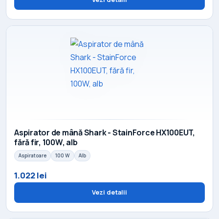
Aspirator de mână Shark - StainForce HX100EUT,
fără fir, 100W, alb
Aspiratoare
100 W
Alb
1.022 lei
Vezi detalii