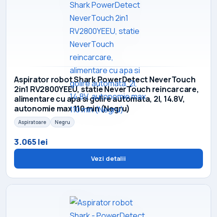
Aspirator robot Shark PowerDetect NeverTouch
2in1 RV2800YEEU, statie NeverTouch reincarcare,
alimentare cu apa si golire automata, 2l, 14.8V,
autonomie max 110 min (Negru)
Aspiratoare
Negru
3.065 lei
Vezi detalii