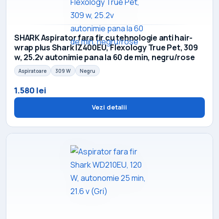
SHARK Aspirator fara fir cu tehnologie anti hair-
wrap plus Shark IZ400EU, Flexology True Pet, 309
w, 25.2v autonimie pana la 60 de min, negru/rose
Aspiratoare
309 W
Negru
1.580 lei
Vezi detalii