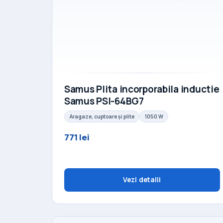
Samus Plita incorporabila inductie
Samus PSI-64BG7
Aragaze, cuptoare și plite
1050 W
771 lei
Vezi detalii