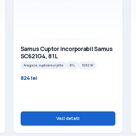
Samus Cuptor incorporabil Samus
SC621G4, 81L
Aragaze, cuptoare și plite
81 L
1092 W
824 lei
Vezi detalii