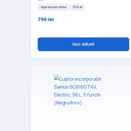
Aparate de cafea
1314 W
796 lei
Vezi detalii