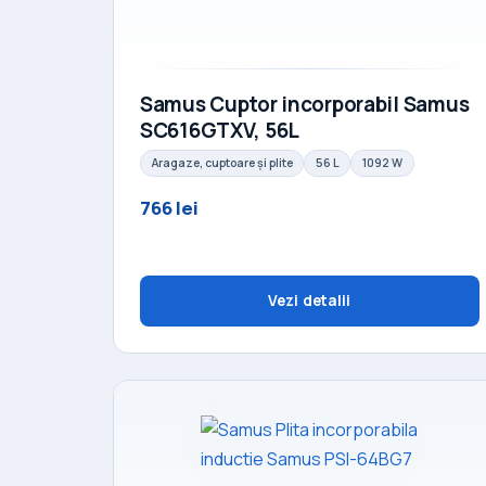
Samus Cuptor incorporabil Samus
SC616GTXV, 56L
Aragaze, cuptoare și plite
56 L
1092 W
766 lei
Vezi detalii