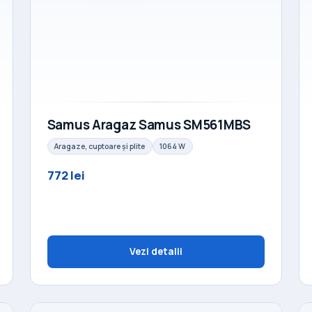
Samus Aragaz Samus SM561MBS
Aragaze, cuptoare și plite
1064 W
772 lei
Vezi detalii