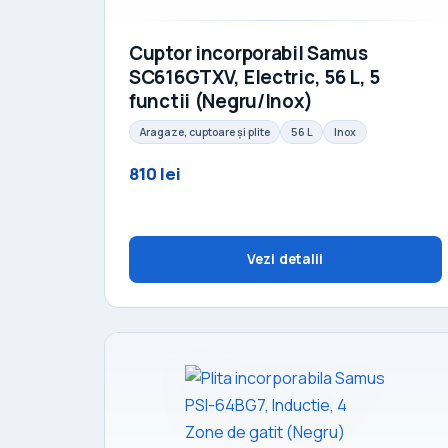
Cuptor incorporabil Samus
SC616GTXV, Electric, 56 L, 5
functii (Negru/Inox)
Aragaze, cuptoare și plite
56 L
Inox
810 lei
Vezi detalii