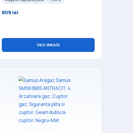
Aragaze, cuptoare și plite
1700 W
809 lei
Vezi detalii