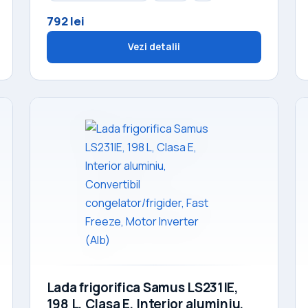
792 lei
Vezi detalii
Lada frigorifica Samus LS231IE,
198 L, Clasa E, Interior aluminiu,