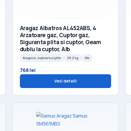
Aragaz Albatros AL452ABS, 4
Arzatoare gaz, Cuptor gaz,
Siguranta plita si cuptor, Geam
dublu la cuptor, Alb
Aragaze, cuptoare și plite
28.2 kg
Alb
768 lei
Vezi detalii