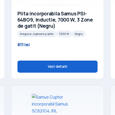
Plita incorporabila Samus PSI-
64BG9, Inductie, 7000 W, 3 Zone
de gatit (Negru)
Aragaze, cuptoare și plite
7000 W
Negru
811 lei
Vezi detalii