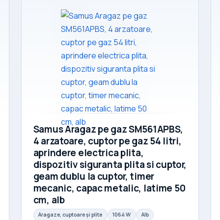
Samus Aragaz pe gaz SM561APBS,
4 arzatoare, cuptor pe gaz 54 litri,
aprindere electrica plita,
dispozitiv siguranta plita si cuptor,
geam dublu la cuptor, timer
mecanic, capac metalic, latime 50
cm, alb
Aragaze, cuptoare și plite
1064 W
Alb