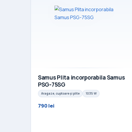
Samus Plita incorporabila Samus
PSG-75SG
Aragaze, cuptoare și plite
1035 W
790 lei