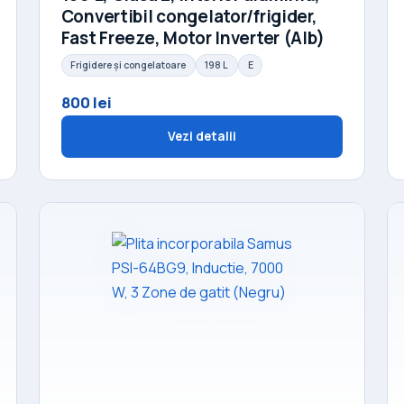
Convertibil congelator/frigider,
Fast Freeze, Motor Inverter (Alb)
Frigidere și congelatoare
198 L
E
800 lei
Vezi detalii