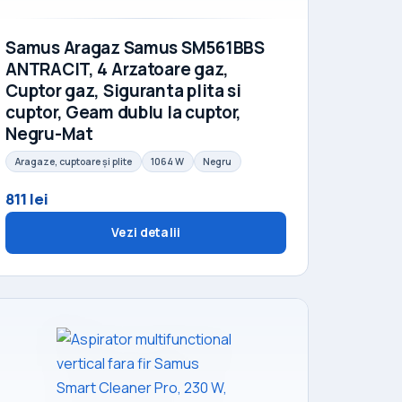
Samus Aragaz Samus SM561BBS
ANTRACIT, 4 Arzatoare gaz,
Cuptor gaz, Siguranta plita si
cuptor, Geam dublu la cuptor,
Negru-Mat
Aragaze, cuptoare și plite
1064 W
Negru
811 lei
Vezi detalii