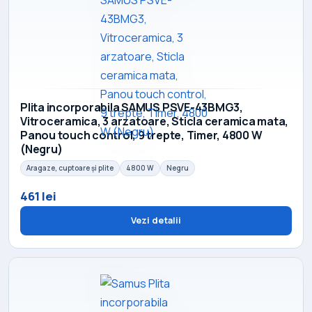
Plita incorporabila SAMUS PSVE-43BMG3,
Vitroceramica, 3 arzatoare, Sticla ceramica mata,
Panou touch control, 9 trepte, Timer, 4800 W
(Negru)
Aragaze, cuptoare și plite
4800 W
Negru
461 lei
Vezi detalii