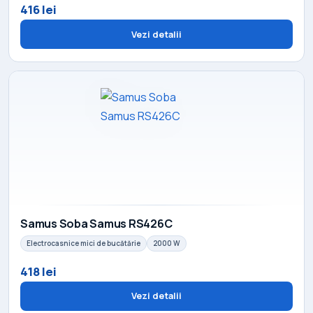
416 lei
Vezi detalii
Samus Soba Samus RS426C
Electrocasnice mici de bucătărie
2000 W
418 lei
Vezi detalii