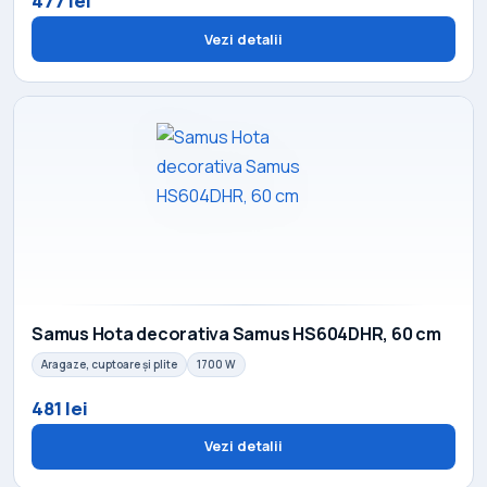
477 lei
Vezi detalii
Samus Hota decorativa Samus HS604DHR, 60 cm
Aragaze, cuptoare și plite
1700 W
481 lei
Vezi detalii