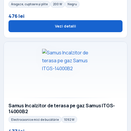
Aragaze, cuptoare și plite
200 W
Negru
476 lei
Vezi detalii
Samus Incalzitor de terasa pe gaz Samus ITGS-
14000B2
Electrocasnice mici de bucătărie
1092 W