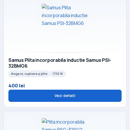
Samus Plita incorporabila inductie Samus PSI-
32BMG6
Aragaze, cuptoare și plite
1700 W
400 lei
Vezi detalii