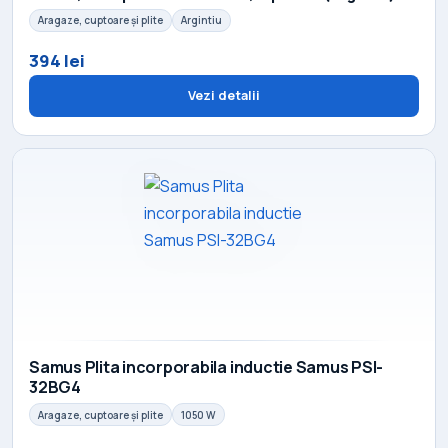
Aragaze, cuptoare și plite
Argintiu
394 lei
Vezi detalii
Samus Plita incorporabila inductie Samus PSI-
32BG4
Aragaze, cuptoare și plite
1050 W