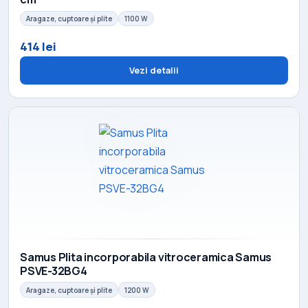
Aragaze, cuptoare și plite
1100 W
414 lei
Vezi detalii
Samus Plita incorporabila vitroceramica Samus
PSVE-32BG4
Aragaze, cuptoare și plite
1200 W