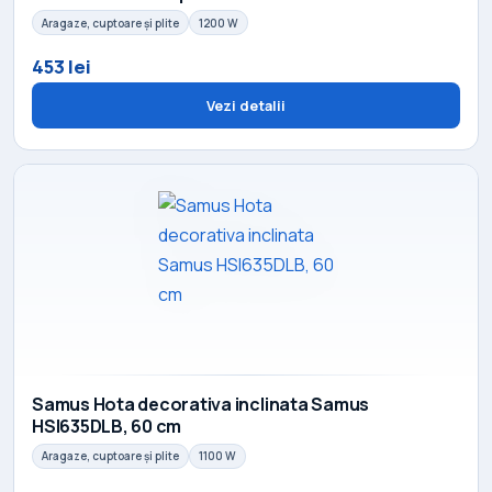
Aragaze, cuptoare și plite
1200 W
453 lei
Vezi detalii
Samus Hota decorativa inclinata Samus
HSI635DLB, 60 cm
Aragaze, cuptoare și plite
1100 W