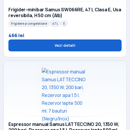
Frigider-minibar Samus SW066RE, 47 l, Clasa E, Usa
reversibila, H 50 cm (Alb)
Frigidere și congelatoare
47 L
E
466 lei
Vezi detalii
Espressor manual Samus LATTECCINO 20, 1350 W,
200 bari, Rezervor apa 1.5 l, Rezervor lapte 500 ml,