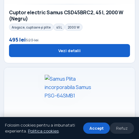
Cuptor electric Samus CSD45BRC2, 45 l, 2000 W
(Negru)
Aragaze, cuptoare și plite
45 L
2000 W
495 lei
523 lei
Vezi detalii
Folosim cookies pentru a imbunatati
Accept
Refuz
experienta.
Politica cookies
.
Samus Plita incorporabila Samus PSG-64SMB1