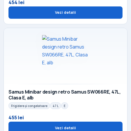
454 lei
Vezi detalii
Samus Minibar design retro Samus SW066RE, 47L,
Clasa E, alb
Frigidere și congelatoare
47 L
E
455 lei
Vezi detalii