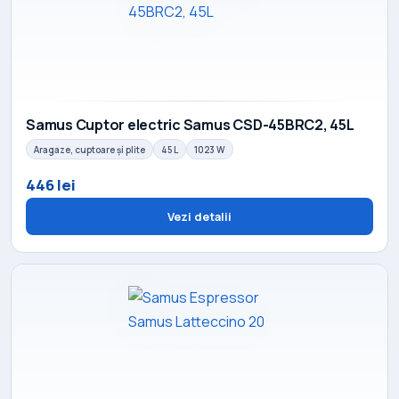
Samus Cuptor electric Samus CSD-45BRC2, 45L
Aragaze, cuptoare și plite
45 L
1023 W
446 lei
Vezi detalii