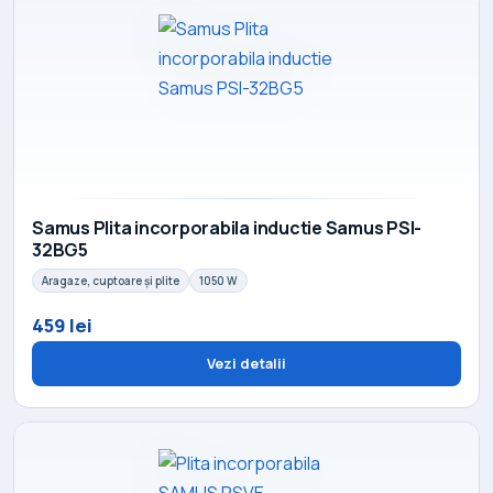
Samus Plita incorporabila inductie Samus PSI-
32BG5
Aragaze, cuptoare și plite
1050 W
459 lei
Vezi detalii