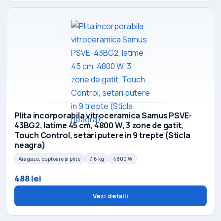
Plita incorporabila vitroceramica Samus PSVE-
43BG2, latime 45 cm, 4800 W, 3 zone de gatit,
Touch Control, setari putere in 9 trepte (Sticla
neagra)
Aragaze, cuptoare și plite
7.6 kg
4800 W
488 lei
Vezi detalii