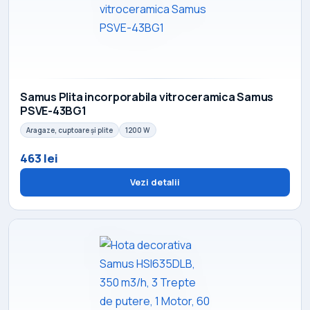
Samus Plita incorporabila vitroceramica Samus
PSVE-43BG1
Aragaze, cuptoare și plite
1200 W
463 lei
Vezi detalii