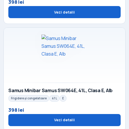
398 lei
Vezi detalii
Samus Minibar Samus SW064E, 41L, Clasa E, Alb
Frigidere și congelatoare
41 L
E
398 lei
Vezi detalii