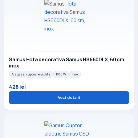
Samus Hota decorativa Samus HS660DLX, 60 cm,
inox
Aragaze, cuptoare și plite
1100 W
Inox
428 lei
Vezi detalii