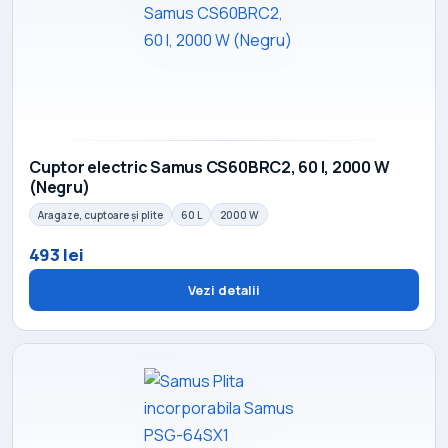
Cuptor electric Samus CS60BRC2, 60 l, 2000 W
(Negru)
Aragaze, cuptoare și plite
60 L
2000 W
493 lei
Vezi detalii