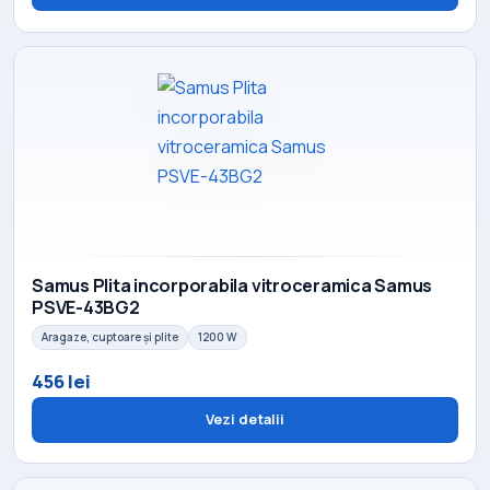
Samus Plita incorporabila vitroceramica Samus
PSVE-43BG2
Aragaze, cuptoare și plite
1200 W
456 lei
Vezi detalii