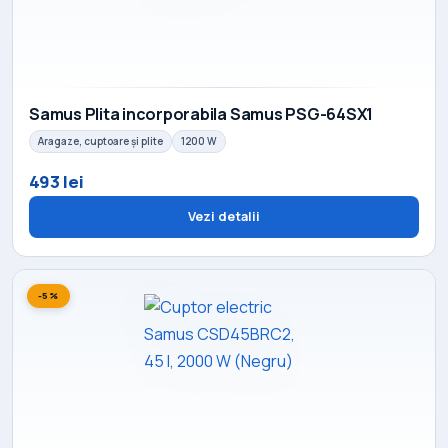
Samus Plita incorporabila Samus PSG-64SX1
Aragaze, cuptoare și plite
1200 W
493 lei
Vezi detalii
-5%