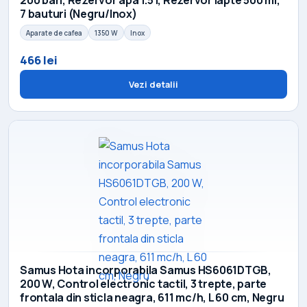
7 bauturi (Negru/Inox)
Aparate de cafea
1350 W
Inox
466 lei
Vezi detalii
Samus Hota incorporabila Samus HS6061DTGB,
200 W, Control electronic tactil, 3 trepte, parte
frontala din sticla neagra, 611 mc/h, L 60 cm, Negru