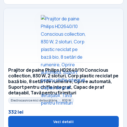
Prajitor de paine Philips HD2640/10 Conscious
collection, 830 W, 2 sloturi, Corp plastic reciclat pe
bază bio, 8 setări de rumenire, Oprire automată,
Suport pentru chifle integrat, Capac de praf
detașabil, Tavă pentru firimituri
Electrocasnice mici de bucătărie
830 W
332 lei
Vezi detalii