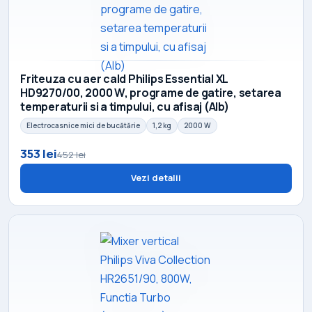
Friteuza cu aer cald Philips Essential XL
HD9270/00, 2000 W, programe de gatire, setarea
temperaturii si a timpului, cu afisaj (Alb)
Electrocasnice mici de bucătărie
1,2 kg
2000 W
353 lei
452 lei
Vezi detalii