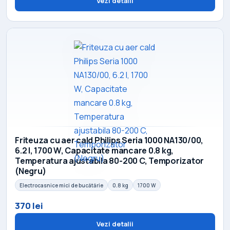
Vezi detalii
Friteuza cu aer cald Philips Seria 1000 NA130/00,
6.2 l, 1700 W, Capacitate mancare 0.8 kg,
Temperatura ajustabila 80-200 C, Temporizator
(Negru)
Electrocasnice mici de bucătărie
0.8 kg
1700 W
370 lei
Vezi detalii