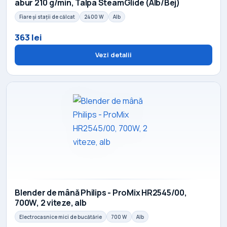
abur 210 g/min, Talpa SteamGlide (Alb/Bej)
Fiare și stații de călcat
2400 W
Alb
363 lei
Vezi detalii
Blender de mână Philips - ProMix HR2545/00,
700W, 2 viteze, alb
Electrocasnice mici de bucătărie
700 W
Alb