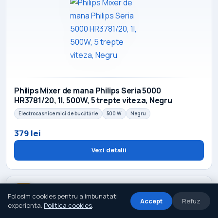
Philips Mixer de mana Philips Seria 5000
HR3781/20, 1l, 500W, 5 trepte viteza, Negru
Electrocasnice mici de bucătărie
500 W
Negru
379 lei
Vezi detalii
-7%
Folosim cookies pentru a imbunatati
Accept
Refuz
experienta.
Politica cookies
.