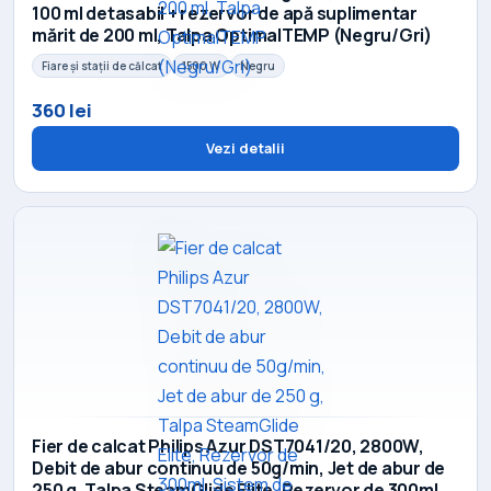
100 ml detasabil + rezervor de apă suplimentar
mărit de 200 ml, Talpa OptimalTEMP (Negru/Gri)
Fiare și stații de călcat
1500 W
Negru
360 lei
Vezi detalii
Fier de calcat Philips Azur DST7041/20, 2800W,
Debit de abur continuu de 50g/min, Jet de abur de
250 g, Talpa SteamGlide Elite, Rezervor de 300ml,