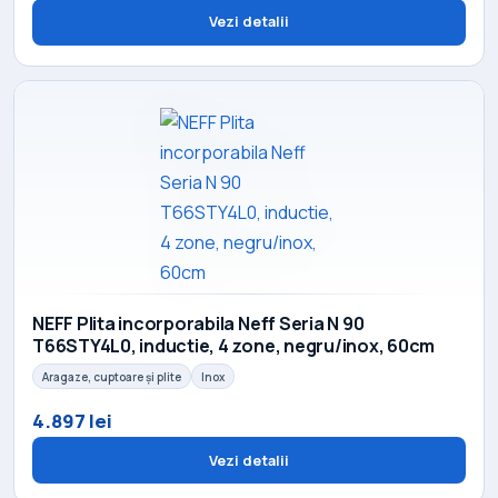
Vezi detalii
NEFF Plita incorporabila Neff Seria N 90
T66STY4L0, inductie, 4 zone, negru/inox, 60cm
Aragaze, cuptoare și plite
Inox
4.897 lei
Vezi detalii