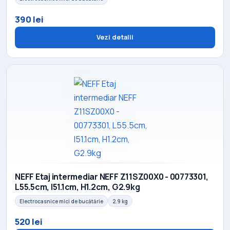
390 lei
Vezi detalii
NEFF Etaj intermediar NEFF Z11SZ00X0 - 00773301,
L55.5cm, l51.1cm, H1.2cm, G2.9kg
Electrocasnice mici de bucătărie
2.9 kg
520 lei