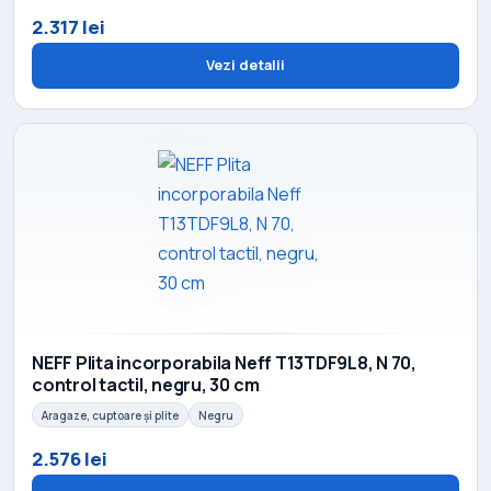
2.317 lei
Vezi detalii
NEFF Plita incorporabila Neff T13TDF9L8, N 70,
control tactil, negru, 30 cm
Aragaze, cuptoare și plite
Negru
2.576 lei