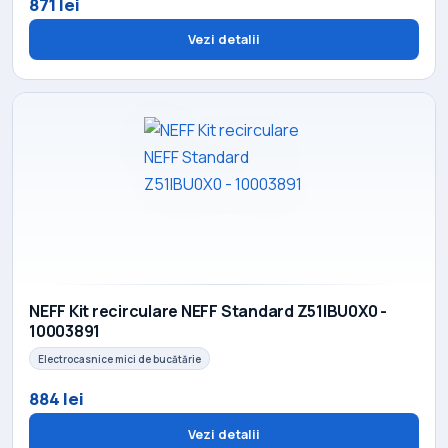
871 lei
Vezi detalii
NEFF Kit recirculare NEFF Standard Z51IBU0X0 -
10003891
Electrocasnice mici de bucătărie
884 lei
Vezi detalii