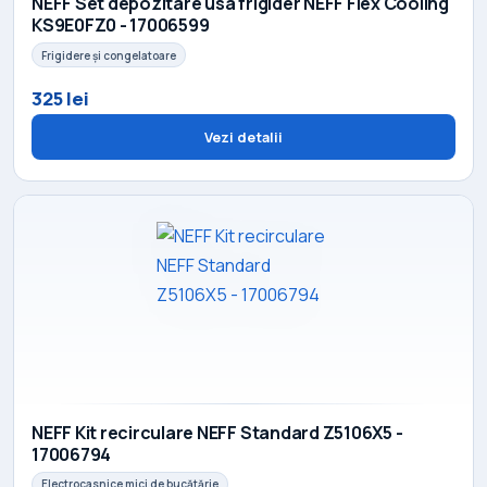
NEFF Set depozitare usa frigider NEFF Flex Cooling
KS9E0FZ0 - 17006599
Frigidere și congelatoare
325 lei
Vezi detalii
NEFF Kit recirculare NEFF Standard Z5106X5 -
17006794
Electrocasnice mici de bucătărie