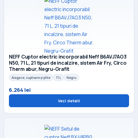
NEFF Cuptor electric incorporabil Neff B6AVJ7AG3
N50, 71 L, 21 tipuri de incalzire, sistem Air Fry, Circo
Therm abur, Negru-Grafit
Aragaze, cuptoare și plite
71 L
Negru
6.264 lei
Vezi detalii