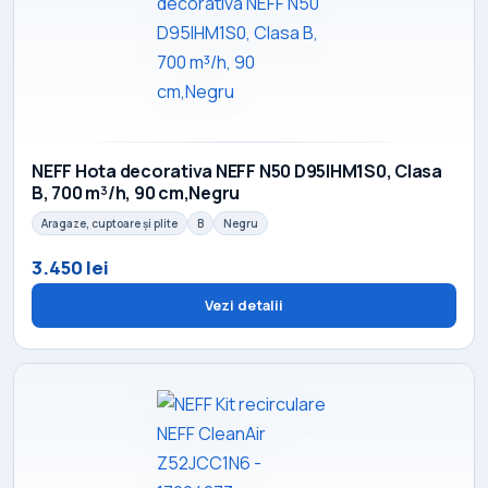
NEFF Hota decorativa NEFF N50 D95IHM1S0, Clasa
B, 700 m³/h, 90 cm,Negru
Aragaze, cuptoare și plite
B
Negru
3.450 lei
Vezi detalii