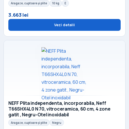
Aragaze, cuptoare și plite
10 kg
E
3.663 lei
Vezi detalii
NEFF Plita independenta, incorporabila, Neff
T66SHX4L0 N 70, vitroceramica, 60 cm, 4 zone
gatit , Negru-Otel inoxidabil
Aragaze, cuptoare și plite
Negru