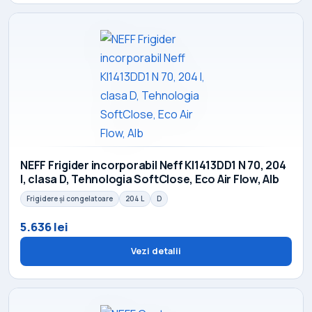
NEFF Frigider incorporabil Neff KI1413DD1 N 70, 204
l, clasa D, Tehnologia SoftClose, Eco Air Flow, Alb
Frigidere și congelatoare
204 L
D
5.636 lei
Vezi detalii