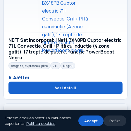
NEFF Set incorporabil Neff BX48PB Cuptor electric
71 l, Convecție, Grill + Plită cu inducție (4 zone
gatit), 17 trepte de putere, funcție PowerBoost,
Negru
Aragaze, cuptoare și plite
71 L
Negru
6.459 lei
Vezi detalii
Folosim cookies pentru a imbunatati
Accept
Refuz
experienta.
Politica cookies
.