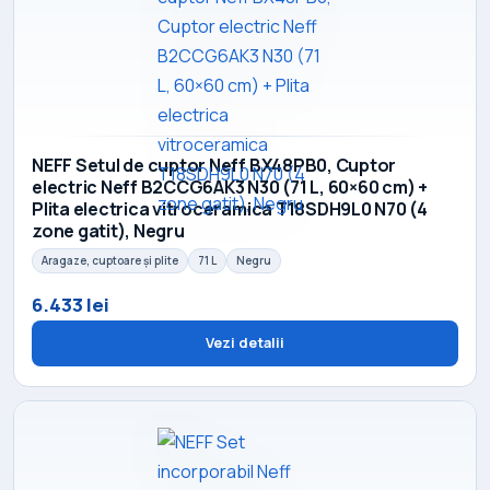
NEFF Setul de cuptor Neff BX48PB0, Cuptor
electric Neff B2CCG6AK3 N30 (71 L, 60×60 cm) +
Plita electrica vitroceramica T18SDH9L0 N70 (4
zone gatit), Negru
Aragaze, cuptoare și plite
71 L
Negru
6.433 lei
Vezi detalii