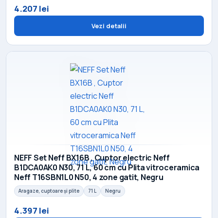
4.207 lei
Vezi detalii
NEFF Set Neff BX16B , Cuptor electric Neff
B1DCA0AK0 N30, 71 L, 60 cm cu Plita vitroceramica
Neff T16SBN1L0 N50, 4 zone gatit, Negru
Aragaze, cuptoare și plite
71 L
Negru
4.397 lei