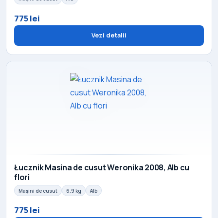
775 lei
Vezi detalii
Łucznik Masina de cusut Weronika 2008, Alb cu
flori
Mașini de cusut
6.9 kg
Alb
775 lei