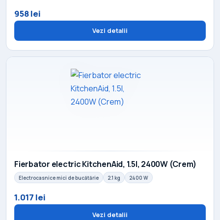
958 lei
Vezi detalii
Fierbator electric KitchenAid, 1.5l, 2400W (Crem)
Electrocasnice mici de bucătărie
2.1 kg
2400 W
1.017 lei
Vezi detalii