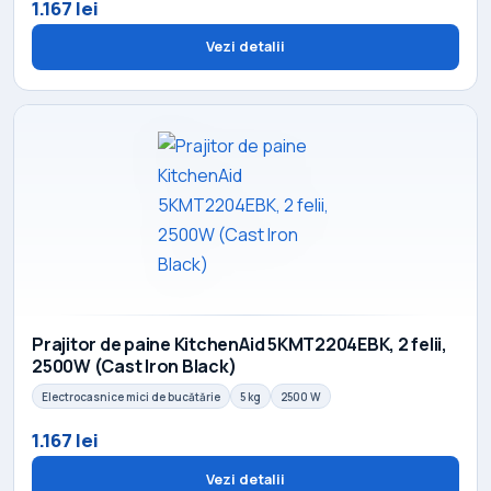
1.167 lei
Vezi detalii
Prajitor de paine KitchenAid 5KMT2204EBK, 2 felii,
2500W (Cast Iron Black)
Electrocasnice mici de bucătărie
5 kg
2500 W
1.167 lei
Vezi detalii