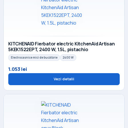
KITCHENAID Fierbator electric KitchenAid Artisan
5KEK1522EPT, 2400 W, 1.5L, pistachio
Electrocasnice mici de bucătărie
2400 W
1.053 lei
Vezi detalii