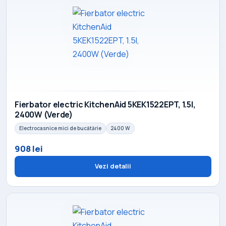
Fierbator electric KitchenAid 5KEK1522EPT, 1.5l,
2400W (Verde)
Electrocasnice mici de bucătărie
2400 W
908 lei
Vezi detalii