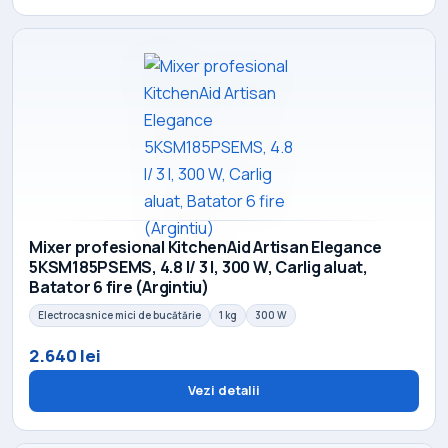
Mixer profesional KitchenAid Artisan Elegance
5KSM185PSEMS, 4.8 l/ 3 l, 300 W, Carlig aluat,
Batator 6 fire (Argintiu)
Electrocasnice mici de bucătărie
1 kg
300 W
2.640 lei
Vezi detalii