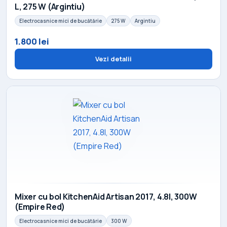
L, 275 W (Argintiu)
Electrocasnice mici de bucătărie
275 W
Argintiu
1.800 lei
Vezi detalii
Mixer cu bol KitchenAid Artisan 2017, 4.8l, 300W
(Empire Red)
Electrocasnice mici de bucătărie
300 W