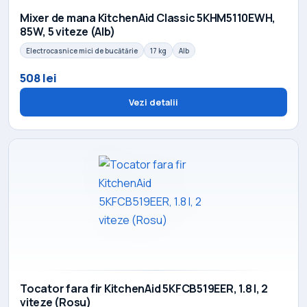
Mixer de mana KitchenAid Classic 5KHM5110EWH,
85W, 5 viteze (Alb)
Electrocasnice mici de bucătărie
17 kg
Alb
508 lei
Vezi detalii
Tocator fara fir KitchenAid 5KFCB519EER, 1.8 l, 2
viteze (Rosu)