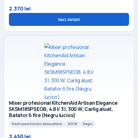
2.370 lei
Vezi detalii
Mixer profesional KitchenAid Artisan Elegance
5KSM185PSEOB, 4.8 l/ 3 l, 300 W, Carlig aluat,
Batator 6 fire (Negru lucios)
Electrocasnice mici de bucătărie
300 W
Negru
2.450 lei