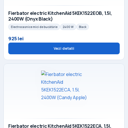
Fierbator electric KitchenAid 5KEK1522EOB, 1.5l,
2400W (Onyx Black)
Electrocasnice mici de bucătărie
2400 W
Black
925 lei
Vezi detalii
Fierbator electric KitchenAid 5KEK1522ECA, 1.5l,