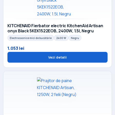
KITCHENAID Fierbator electric KitchenAid Artisan
onyx Black 5KEK1522EOB, 2400W, 1.5l, Negru
Electrocasnice mici de bucătărie
2400 W
Negru
1.053 lei
Vezi detalii