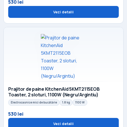
530 lei
Vezi detalii
Prajitor de paine KitchenAid 5KMT2115EOB
Toaster, 2 sloturi, 1100W (Negru/Argintiu)
Electrocasnice mici de bucătărie
1.8 kg
1100 W
530 lei
Vezi detalii