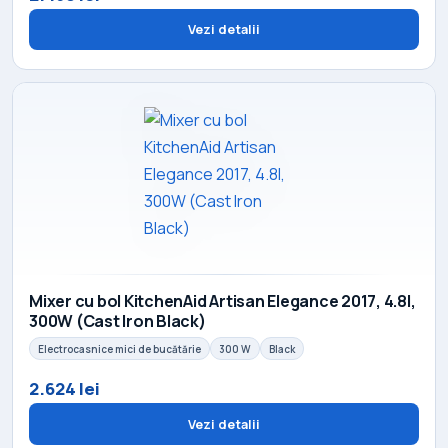
Vezi detalii
Mixer cu bol KitchenAid Artisan Elegance 2017, 4.8l,
300W (Cast Iron Black)
Electrocasnice mici de bucătărie
300 W
Black
2.624 lei
Vezi detalii