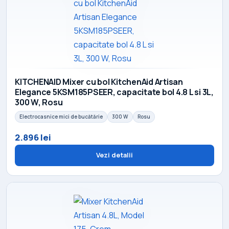
KITCHENAID Mixer cu bol KitchenAid Artisan
Elegance 5KSM185PSEER, capacitate bol 4.8 L si 3L,
300 W, Rosu
Electrocasnice mici de bucătărie
300 W
Rosu
2.896 lei
Vezi detalii