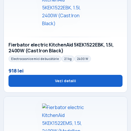
Fierbator electric KitchenAid 5KEK1522EBK, 1.5l,
2400W (Cast Iron Black)
Electrocasnice mici de bucătărie
2.1 kg
2400 W
918 lei
Vezi detalii