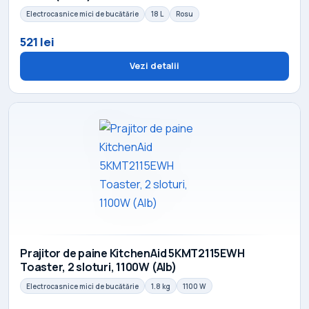
Electrocasnice mici de bucătărie
18 L
Rosu
521 lei
Vezi detalii
Prajitor de paine KitchenAid 5KMT2115EWH
Toaster, 2 sloturi, 1100W (Alb)
Electrocasnice mici de bucătărie
1.8 kg
1100 W