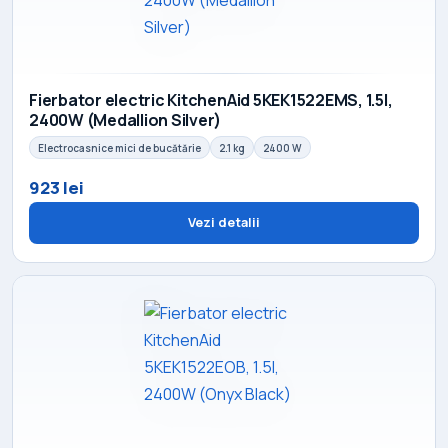
Fierbator electric KitchenAid 5KEK1522EMS, 1.5l,
2400W (Medallion Silver)
Electrocasnice mici de bucătărie
2.1 kg
2400 W
923 lei
Vezi detalii