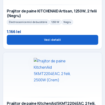
Prajitor de paine KITCHENAID Artisan, 1250W, 2 felii
(Negru)
Electrocasnice mici de bucătărie
1250 W
Negru
1.166 lei
Vezi detalii
Prajitor de paine KitchenAid 5KMT2204EAC, 2 felii,