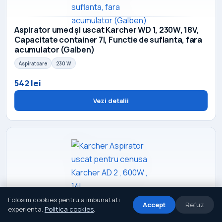
Aspirator umed și uscat Karcher WD 1, 230W, 18V,
Capacitate container 7l, Functie de suflanta, fara
acumulator (Galben)
Aspiratoare
230 W
542 lei
Vezi detalii
Folosim cookies pentru a imbunatati
Accept
Refuz
experienta.
Politica cookies
.