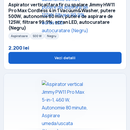
Aspirator vertical fara fir cu spalare Jimmy HW11
Pro Max Cordless 4 in 1 Vacuum&Washer, putere
500W, autonomie 80 min, putere de aspirare de
125W, filtrare 99.9%, ecran LED, autocuratare
(Negru)
Aspiratoare
500 W
Negru
2.200 lei
Vezi detalii