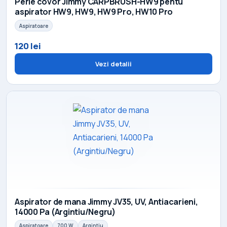
Perie covor Jimmy CARPBRUSH-HW9 pentu
aspirator HW9, HW9, HW9 Pro, HW10 Pro
Aspiratoare
120 lei
Vezi detalii
Aspirator de mana Jimmy JV35, UV, Antiacarieni,
14000 Pa (Argintiu/Negru)
Aspiratoare
700 W
Argintiu