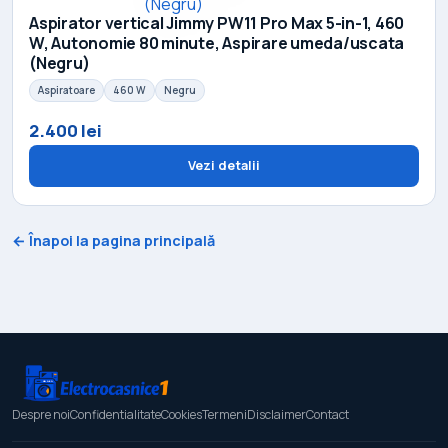
Aspirator vertical Jimmy PW11 Pro Max 5-in-1, 460
W, Autonomie 80 minute, Aspirare umeda/uscata
(Negru)
Aspiratoare
460 W
Negru
2.400 lei
Vezi detalii
← Înapoi la pagina principală
Despre noi
Confidentialitate
Cookies
Termeni
Disclaimer
Contact