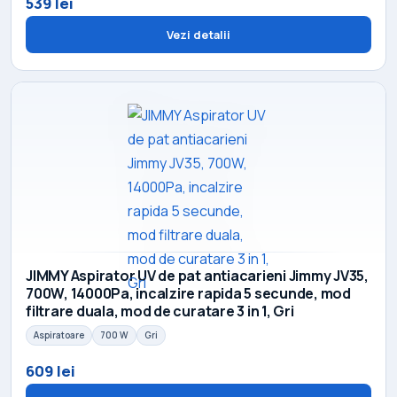
539 lei
Vezi detalii
JIMMY Aspirator UV de pat antiacarieni Jimmy JV35,
700W, 14000Pa, incalzire rapida 5 secunde, mod
filtrare duala, mod de curatare 3 in 1, Gri
Aspiratoare
700 W
Gri
609 lei