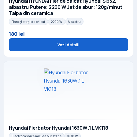
Hyundai HYUNDAI Fier de calcat Hyundai SI332,
albastru Putere: 2200 W Jet de abur: 120g/minut
Talpa din ceramica
Fiare și stații de călcat
2200 W
Albastru
180 lei
Vezi detalii
Hyundai Fierbator Hyundai 1630W ,1 L VK118
Electrocasnice mici de bucătărie
1630 W