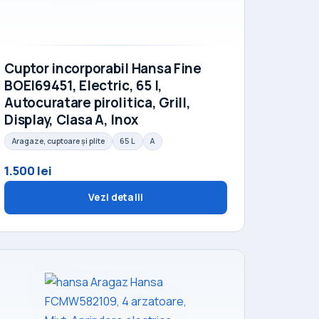
Cuptor incorporabil Hansa Fine
BOEI69451, Electric, 65 l,
Autocuratare pirolitica, Grill,
Display, Clasa A, Inox
Aragaze, cuptoare și plite
65 L
A
1.500 lei
Vezi detalii