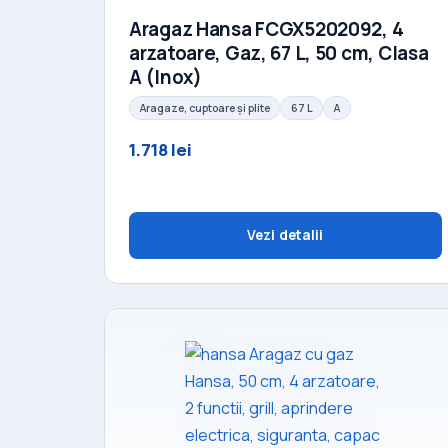
Aragaz Hansa FCGX5202092, 4
arzatoare, Gaz, 67 L, 50 cm, Clasa
A (Inox)
Aragaze, cuptoare și plite
67 L
A
1.718 lei
Vezi detalii