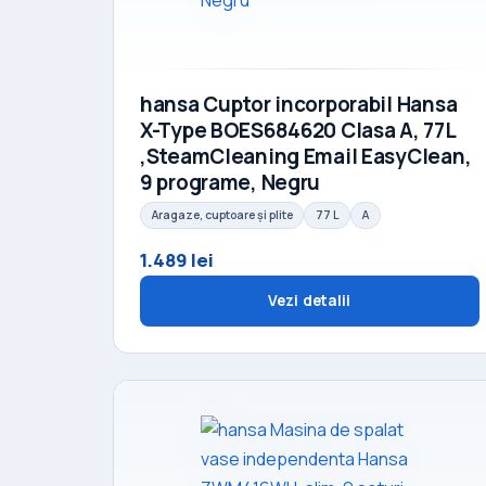
hansa Cuptor incorporabil Hansa
X-Type BOES684620 Clasa A, 77L
,SteamCleaning Email EasyClean,
9 programe, Negru
Aragaze, cuptoare și plite
77 L
A
1.489 lei
Vezi detalii