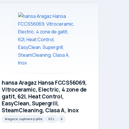
hansa Aragaz Hansa FCCS56069,
Vitroceramic, Electric, 4 zone de
gatit, 62l, Heat Control,
EasyClean, Supergrill,
SteamCleaning, Clasa A, Inox
Aragaze, cuptoare și plite
62 L
A