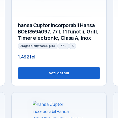
hansa Cuptor incorporabil Hansa
BOEIS694097, 77 l, 11 functii, Grill,
Timer electronic, Clasa A, Inox
Aragaze, cuptoare și plite
77 L
A
1.492 lei
Vezi detalii