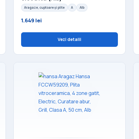
Aragaze, cuptoare și plite
A
Alb
1.649 lei
Vezi detalii