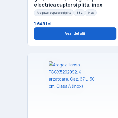
electrica cuptor si plita, inox
Aragaze, cuptoare și plite
58 L
Inox
1.649 lei
Vezi detalii