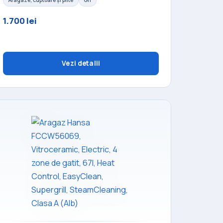
Aragaze, cuptoare și plite
Gri
1.700 lei
Vezi detalii