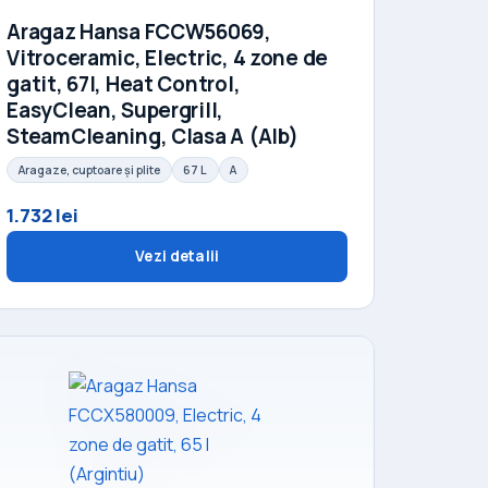
Aragaz Hansa FCCW56069,
Vitroceramic, Electric, 4 zone de
gatit, 67l, Heat Control,
EasyClean, Supergrill,
SteamCleaning, Clasa A (Alb)
Aragaze, cuptoare și plite
67 L
A
1.732 lei
Vezi detalii