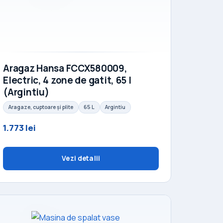
Aragaz Hansa FCCX580009,
Electric, 4 zone de gatit, 65 l
(Argintiu)
Aragaze, cuptoare și plite
65 L
Argintiu
1.773 lei
Vezi detalii