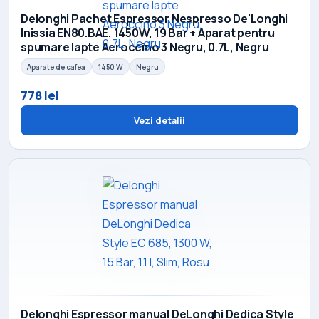
Delonghi Pachet Espressor Nespresso De'Longhi
Inissia EN80.BAE, 1450W, 19 Bar + Aparat pentru
spumare lapte Aeroccino 3 Negru, 0.7L, Negru
Aparate de cafea
1450 W
Negru
778 lei
Vezi detalii
Delonghi Espressor manual DeLonghi Dedica Style