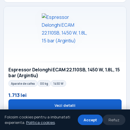
Espressor Delonghi ECAM 22.110SB, 1450 W, 1.8L, 15
bar (Argintiu)
Aparate de cafea
00 kg
1450 W
1.713 lei
Vezi detalii
Folosim cookies pentru a imbunatati
Accept
Refuz
experienta.
Politica cookies
.