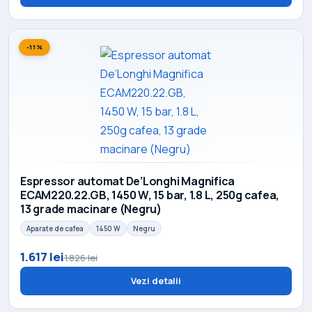
-11%
Espressor automat De’Longhi Magnifica
ECAM220.22.GB, 1450 W, 15 bar, 1.8 L, 250g cafea,
13 grade macinare (Negru)
Aparate de cafea
1450 W
Negru
1.617 lei
1.826 lei
Vezi detalii