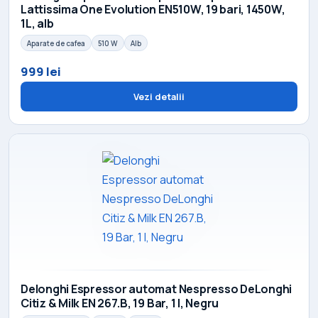
Lattissima One Evolution EN510W, 19 bari, 1450W,
1L, alb
Aparate de cafea
510 W
Alb
999 lei
Vezi detalii
Delonghi Espressor automat Nespresso DeLonghi
Citiz & Milk EN 267.B, 19 Bar, 1 l, Negru