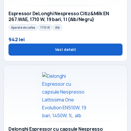
Espressor DeLonghi Nespresso Citiz&Milk EN
267.WAE, 1710 W, 19 bari, 1 l (Alb/Negru)
Aparate de cafea
1710 W
Alb
942 lei
Vezi detalii
Delonghi Espressor cu capsule Nespresso