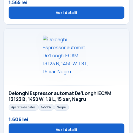
1.565 lei
Vezi detalii
Delonghi Espressor automat De’Longhi ECAM
13.123.B, 1450 W, 1.8 L, 15 bar, Negru
Aparate de cafea
1450 W
Negru
1.606 lei
Vezi detalii