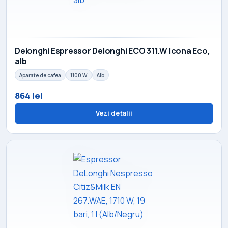
Delonghi Espressor Delonghi ECO 311.W Icona Eco,
alb
Aparate de cafea
1100 W
Alb
864 lei
Vezi detalii