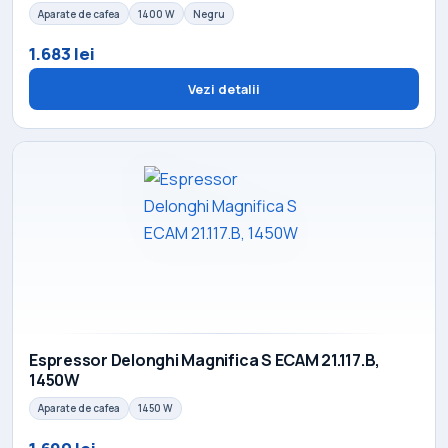
Aparate de cafea
1400 W
Negru
1.683 lei
Vezi detalii
Espressor Delonghi Magnifica S ECAM 21.117.B,
1450W
Aparate de cafea
1450 W