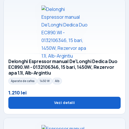
Delonghi Espressor manual De'Longhi Dedica Duo
EC890.WI - 0132106346, 15 bari, 1450W, Rezervor
apa 1.1l, Alb-Argintiu
Aparate de cafea
1450 W
Alb
1.210 lei
Vezi detalii