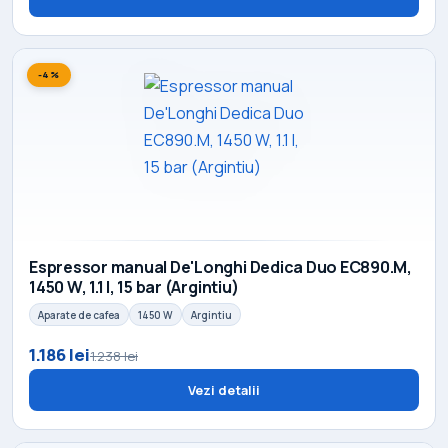
-4%
Espressor manual De'Longhi Dedica Duo EC890.M,
1450 W, 1.1 l, 15 bar (Argintiu)
Aparate de cafea
1450 W
Argintiu
1.186 lei
1.238 lei
Vezi detalii