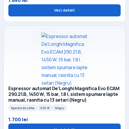
1.690 lei
Vezi detalii
Espressor automat De'Longhi Magnifica Evo ECAM
290.21.B, 1450 W, 15 bar, 1.8 l, sistem spumare lapte
manual, rasnita cu 13 setari (Negru)
Aparate de cafea
1450 W
Negru
1.700 lei