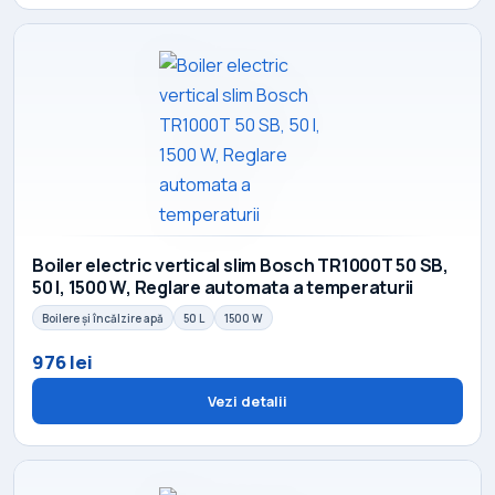
Boiler electric vertical slim Bosch TR1000T 50 SB,
50 l, 1500 W, Reglare automata a temperaturii
Boilere și încălzire apă
50 L
1500 W
976 lei
Vezi detalii