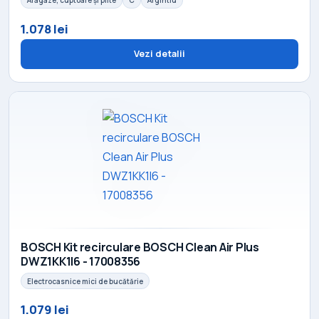
Aragaze, cuptoare și plite
C
Argintiu
1.078 lei
Vezi detalii
BOSCH Kit recirculare BOSCH Clean Air Plus
DWZ1KK1I6 - 17008356
Electrocasnice mici de bucătărie
1.079 lei