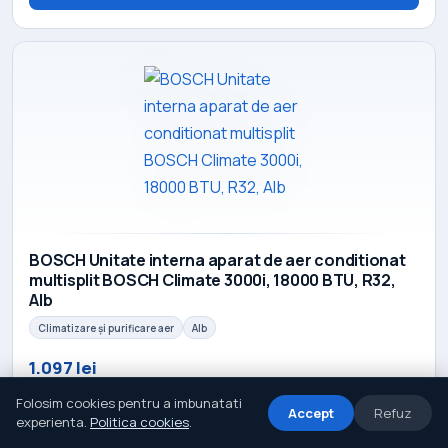
BOSCH Unitate interna aparat de aer conditionat
multisplit BOSCH Climate 3000i, 18000 BTU, R32,
Alb
Climatizare și purificare aer
Alb
1.097 lei
Vezi detalii
Folosim cookies pentru a imbunatati
Accept
Refuz
experienta.
Politica cookies
.