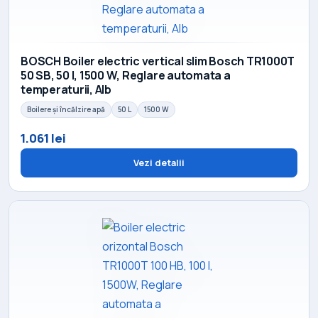
BOSCH Boiler electric vertical slim Bosch TR1000T
50 SB, 50 l, 1500 W, Reglare automata a
temperaturii, Alb
Boilere și încălzire apă
50 L
1500 W
1.061 lei
Vezi detalii