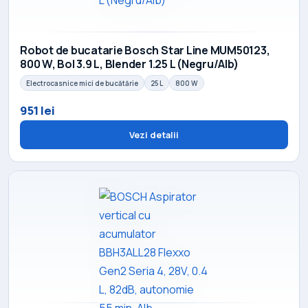
Robot de bucatarie Bosch Star Line MUM50123,
800 W, Bol 3.9 L, Blender 1.25 L (Negru/Alb)
Electrocasnice mici de bucătărie
25 L
800 W
951 lei
Vezi detalii