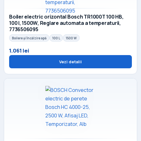
Boiler electric orizontal Bosch TR1000T 100 HB,
100 l, 1500W, Reglare automata a temperaturii,
7736506095
Boilere și încălzire apă
100 L
1500 W
1.061 lei
Vezi detalii