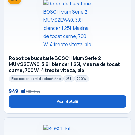
-6%
Robot de bucatarie BOSCH Mum Serie 2
MUMS2EW40, 3.8l, blender 1.25l, Masina de tocat
carne, 700 W, 4 trepte viteza, alb
Electrocasnice mici de bucătărie
25 L
700 W
949 lei
1.009 lei
Vezi detalii