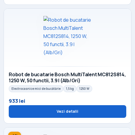
Robot de bucatarie Bosch MultiTalent MC812S814,
1250 W, 50 functii, 3.9 l (Alb/Gri)
Electrocasnice mici de bucătărie
1,5 kg
1250 W
933 lei
Vezi detalii