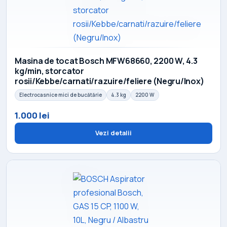
Masina de tocat Bosch MFW68660, 2200 W, 4.3
kg/min, storcator
rosii/Kebbe/carnati/razuire/feliere (Negru/Inox)
Electrocasnice mici de bucătărie
4.3 kg
2200 W
1.000 lei
Vezi detalii