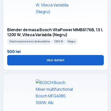
Blender de masa Bosch VitaPower MMB6176B, 1.5 l,
1200 W, Viteza Variabila (Negru)
Electrocasnice mici de bucătărie
1200 W
Negru
500 lei
Vezi detalii