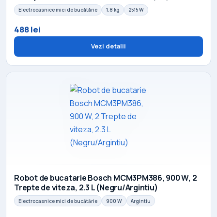
Electrocasnice mici de bucătărie
1.8 kg
2515 W
488 lei
Vezi detalii
Robot de bucatarie Bosch MCM3PM386, 900 W, 2
Trepte de viteza, 2.3 L (Negru/Argintiu)
Electrocasnice mici de bucătărie
900 W
Argintiu