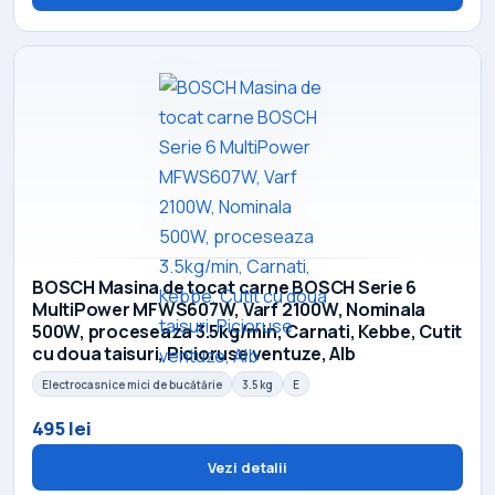
BOSCH Masina de tocat carne BOSCH Serie 6
MultiPower MFWS607W, Varf 2100W, Nominala
500W, proceseaza 3.5kg/min, Carnati, Kebbe, Cutit
cu doua taisuri, Picioruse ventuze, Alb
Electrocasnice mici de bucătărie
3.5 kg
E
495 lei
Vezi detalii