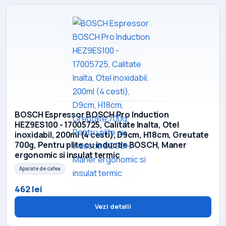
BOSCH Espressor BOSCH Pro Induction
HEZ9ES100 - 17005725, Calitate Inalta, Otel
inoxidabil, 200ml (4 cesti), D9cm, H18cm, Greutate
700g, Pentru plite cu inductie BOSCH, Maner
ergonomic si insulat termic
Aparate de cafea
462 lei
Vezi detalii