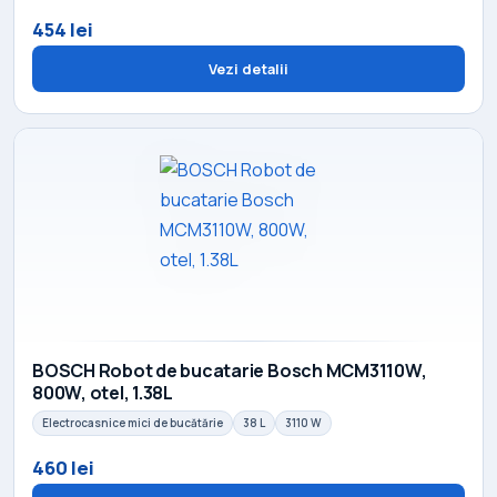
454 lei
Vezi detalii
BOSCH Robot de bucatarie Bosch MCM3110W,
800W, otel, 1.38L
Electrocasnice mici de bucătărie
38 L
3110 W
460 lei