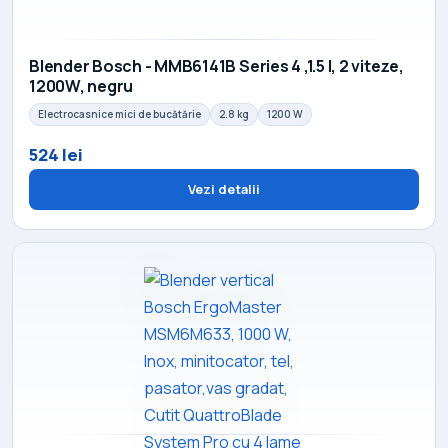
Blender Bosch - MMB6141B Series 4 ,1.5 l, 2 viteze,
1200W, negru
Electrocasnice mici de bucătărie
2.8 kg
1200 W
524 lei
Vezi detalii