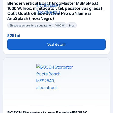
Blender vertical Bosch ErgoMaster MSM6M633,
1000 W, Inox, minitocator, tel, pasator,vas gradat,
Cutit QuattroBlade System Pro cu 4 lame si
AntiSplash (Inox/Negru)
Electrocasnice mici de bucătărie
1000 W
Inox
525 lei
Vezi detalii
BOSCH Storcator fructe Bosch MES25A0,