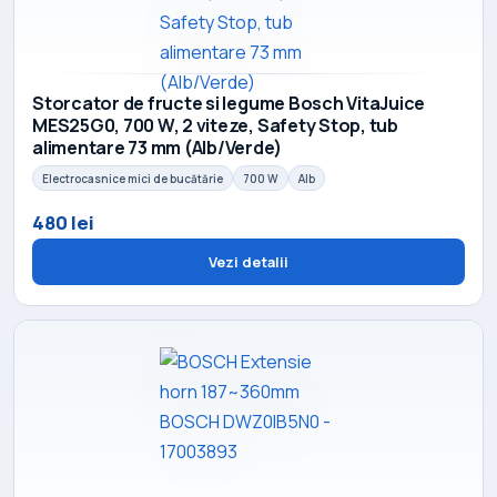
Storcator de fructe si legume Bosch VitaJuice
MES25G0, 700 W, 2 viteze, Safety Stop, tub
alimentare 73 mm (Alb/Verde)
Electrocasnice mici de bucătărie
700 W
Alb
480 lei
Vezi detalii