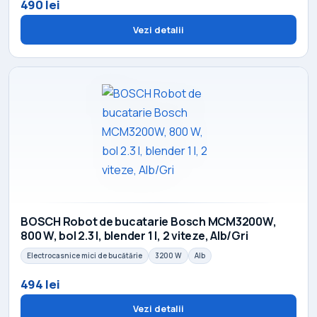
490 lei
Vezi detalii
BOSCH Robot de bucatarie Bosch MCM3200W,
800 W, bol 2.3 l, blender 1 l, 2 viteze, Alb/Gri
Electrocasnice mici de bucătărie
3200 W
Alb
494 lei
Vezi detalii