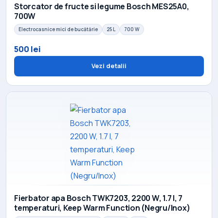
Storcator de fructe si legume Bosch MES25A0,
700W
Electrocasnice mici de bucătărie
25 L
700 W
500 lei
Vezi detalii
Fierbator apa Bosch TWK7203, 2200 W, 1.7 l, 7
temperaturi, Keep Warm Function (Negru/Inox)