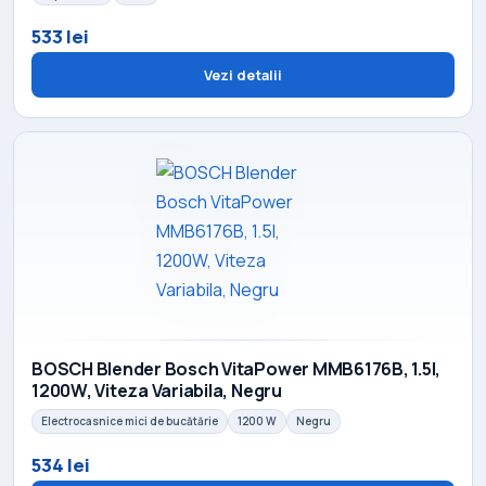
533 lei
Vezi detalii
BOSCH Blender Bosch VitaPower MMB6176B, 1.5l,
1200W, Viteza Variabila, Negru
Electrocasnice mici de bucătărie
1200 W
Negru
534 lei