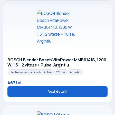
BOSCH Blender Bosch VitaPower MMB6141S, 1200
W, 1.5 l, 2 viteze + Pulse, Argintiu
Electrocasnice mici de bucătărie
1200 W
Argintiu
467 lei
Vezi detalii