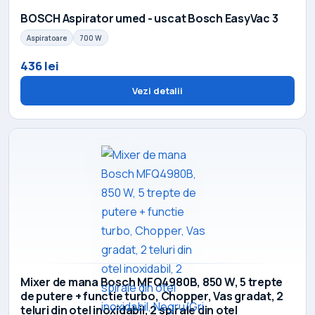
BOSCH Aspirator umed - uscat Bosch EasyVac 3
Aspiratoare
700 W
436 lei
Vezi detalii
Mixer de mana Bosch MFQ4980B, 850 W, 5 trepte
de putere + functie turbo, Chopper, Vas gradat, 2
teluri din otel inoxidabil, 2 spirale din otel