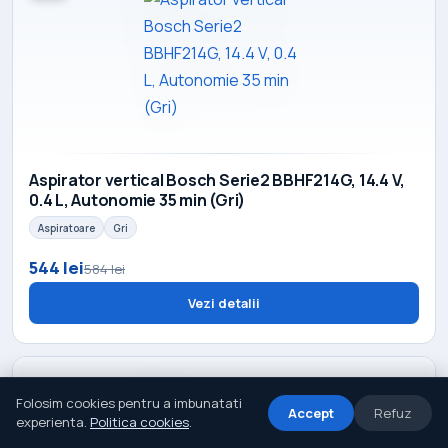
Aspirator vertical Bosch Serie2 BBHF214G, 14.4 V,
0.4 L, Autonomie 35 min (Gri)
Aspiratoare
Gri
544 lei
584 lei
Vezi detalii
Folosim cookies pentru a imbunatati
Accept
Refuz
experienta.
Politica cookies
.