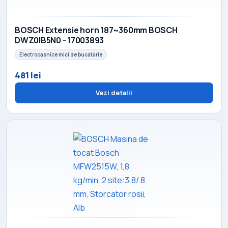
BOSCH Extensie horn 187~360mm BOSCH
DWZ0IB5N0 - 17003893
Electrocasnice mici de bucătărie
481 lei
Vezi detalii