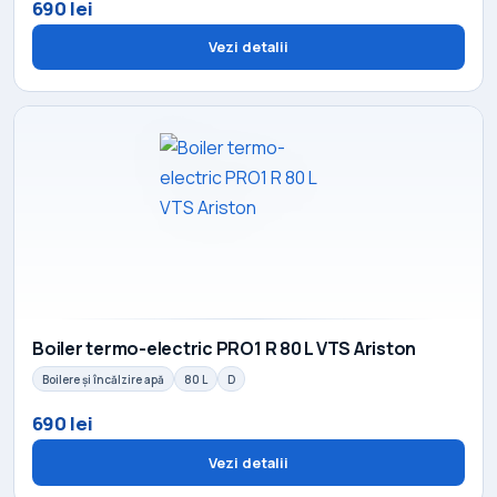
690 lei
Vezi detalii
Boiler termo-electric PRO1 R 80 L VTS Ariston
Boilere și încălzire apă
80 L
D
690 lei
Vezi detalii