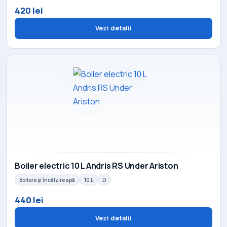
420 lei
Vezi detalii
Boiler electric 10 L Andris RS Under Ariston
Boilere și încălzire apă
10 L
D
440 lei
Vezi detalii