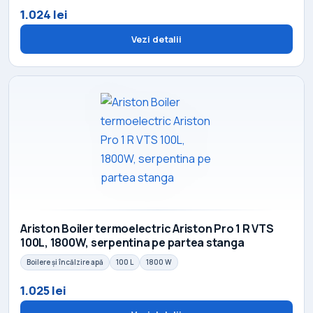
1.024 lei
Vezi detalii
Ariston Boiler termoelectric Ariston Pro 1 R VTS
100L, 1800W, serpentina pe partea stanga
Boilere și încălzire apă
100 L
1800 W
1.025 lei