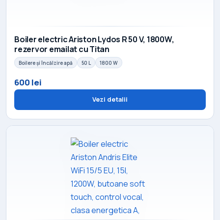
Boiler electric Ariston Lydos R 50 V, 1800W,
rezervor emailat cu Titan
Boilere și încălzire apă
50 L
1800 W
600 lei
Vezi detalii