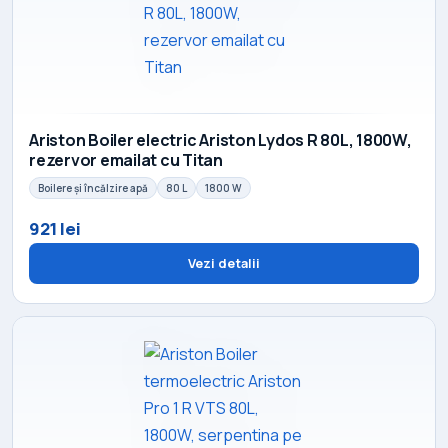
Ariston Boiler electric Ariston Lydos R 80L, 1800W,
rezervor emailat cu Titan
Boilere și încălzire apă
80 L
1800 W
921 lei
Vezi detalii