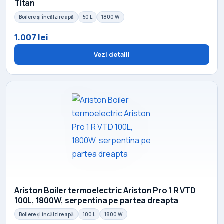
Titan
Boilere și încălzire apă
50 L
1800 W
1.007 lei
Vezi detalii
Ariston Boiler termoelectric Ariston Pro 1 R VTD
100L, 1800W, serpentina pe partea dreapta
Boilere și încălzire apă
100 L
1800 W