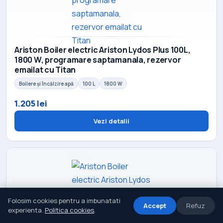
Ariston Boiler electric Ariston Lydos Plus 100L,
1800 W, programare saptamanala, rezervor
emailat cu Titan
Boilere și încălzire apă
100 L
1800 W
1.205 lei
Vezi detalii
Folosim cookies pentru a imbunatati
Accept
Refuz
experienta.
Politica cookies
.