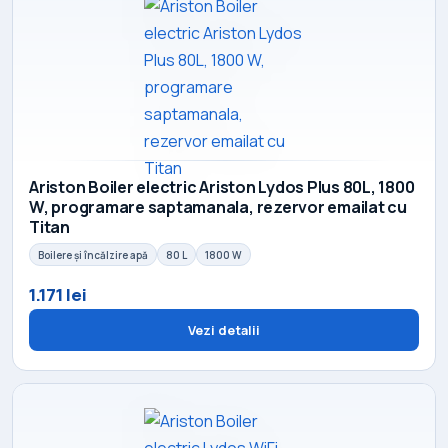
Ariston Boiler electric Ariston Lydos Plus 80L, 1800
W, programare saptamanala, rezervor emailat cu
Titan
Boilere și încălzire apă
80 L
1800 W
1.171 lei
Vezi detalii