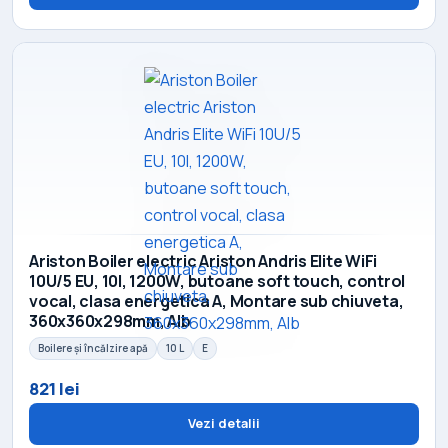
Ariston Boiler electric Ariston Andris Elite WiFi
10U/5 EU, 10l, 1200W, butoane soft touch, control
vocal, clasa energetica A, Montare sub chiuveta,
360x360x298mm, Alb
Boilere și încălzire apă
10 L
E
821 lei
Vezi detalii