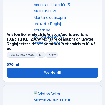
Ariston Boiler electric Ariston Andris andris rs
10u/3 eu 10L 1200W Montare deasupra chiuvetei
Reglaj extern de temperatura Prot andris rs 10u/3
eu
Boilere și încălzire apă
10 L
1200 W
576 lei
Vezi detalii