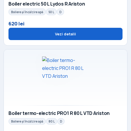
Boiler electric 50 L Lydos R Ariston
Boilere și încălzire apă
50 L
D
620 lei
Vezi detalii
Boiler termo-electric PRO1 R 80 L VTD Ariston
Boilere și încălzire apă
80 L
D