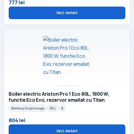
777 lei
Vezi detalii
Boiler electric Ariston Pro 1 Eco 80L, 1800 W,
functie Eco Evo, rezervor emailat cu Titan
Boilere și încălzire apă
80 L
B
804 lei
Vezi detalii