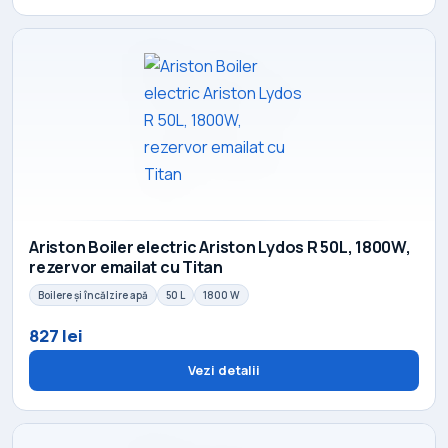
Ariston Boiler electric Ariston Lydos R 50L, 1800W,
rezervor emailat cu Titan
Boilere și încălzire apă
50 L
1800 W
827 lei
Vezi detalii