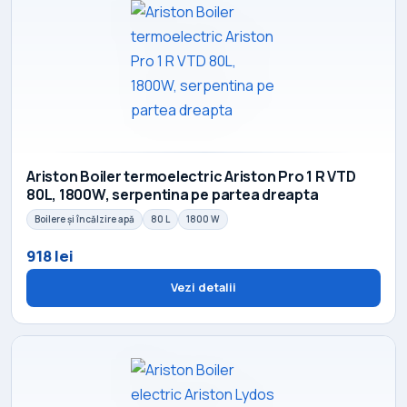
Ariston Boiler termoelectric Ariston Pro 1 R VTD
80L, 1800W, serpentina pe partea dreapta
Boilere și încălzire apă
80 L
1800 W
918 lei
Vezi detalii