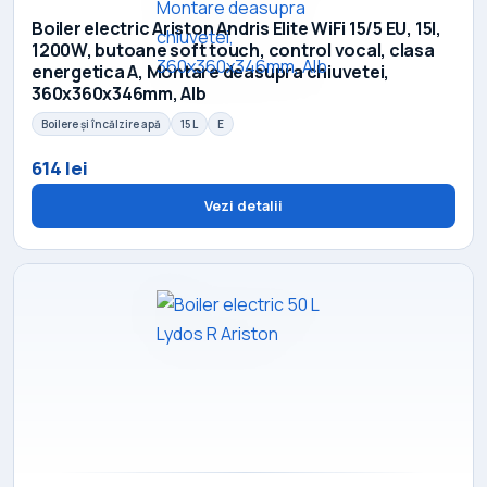
Boiler electric Ariston Andris Elite WiFi 15/5 EU, 15l,
1200W, butoane soft touch, control vocal, clasa
energetica A, Montare deasupra chiuvetei,
360x360x346mm, Alb
Boilere și încălzire apă
15 L
E
614 lei
Vezi detalii