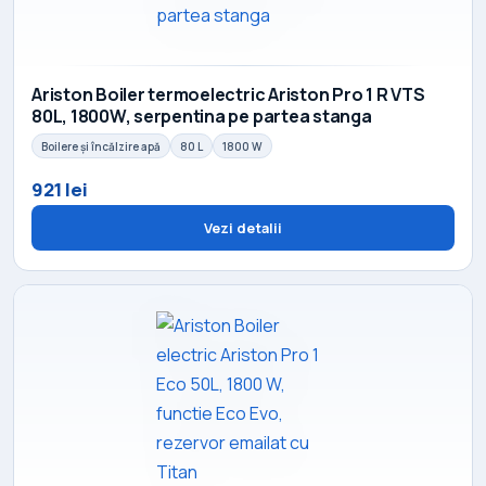
Ariston Boiler termoelectric Ariston Pro 1 R VTS
80L, 1800W, serpentina pe partea stanga
Boilere și încălzire apă
80 L
1800 W
921 lei
Vezi detalii