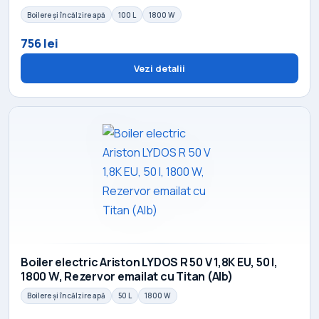
Boilere și încălzire apă
100 L
1800 W
756 lei
Vezi detalii
Boiler electric Ariston LYDOS R 50 V 1,8K EU, 50 l,
1800 W, Rezervor emailat cu Titan (Alb)
Boilere și încălzire apă
50 L
1800 W