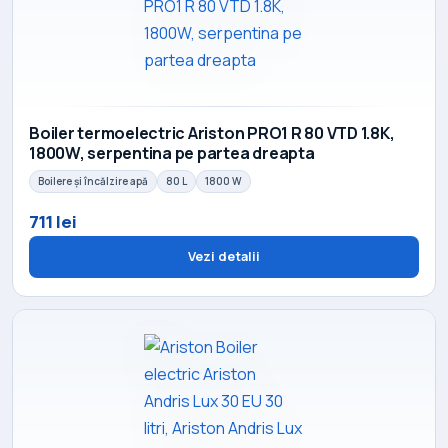
Boiler termoelectric Ariston PRO1 R 80 VTD 1.8K,
1800W, serpentina pe partea dreapta
Boilere și încălzire apă
80 L
1800 W
711 lei
Vezi detalii