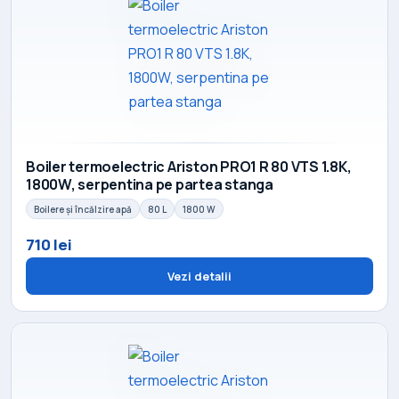
Boiler termoelectric Ariston PRO1 R 80 VTS 1.8K,
1800W, serpentina pe partea stanga
Boilere și încălzire apă
80 L
1800 W
710 lei
Vezi detalii