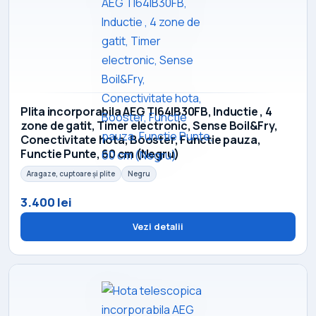
Plita incorporabila AEG TI64IB30FB, Inductie , 4
zone de gatit, Timer electronic, Sense Boil&Fry,
Conectivitate hota, Booster, Functie pauza,
Functie Punte, 60 cm (Negru)
Aragaze, cuptoare și plite
Negru
3.400 lei
Vezi detalii