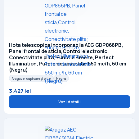
Hota telescopica incorporabila AEG GDP866PB,
Panel frontal de sticla,Control electronic,
Conectivitate plita; Functie Breeze, Perfect
Illumination, Putere de absorbtie 650 mc/h, 60 cm
(Negru)
Aragaze, cuptoare și plite
Negru
3.427 lei
Vezi detalii