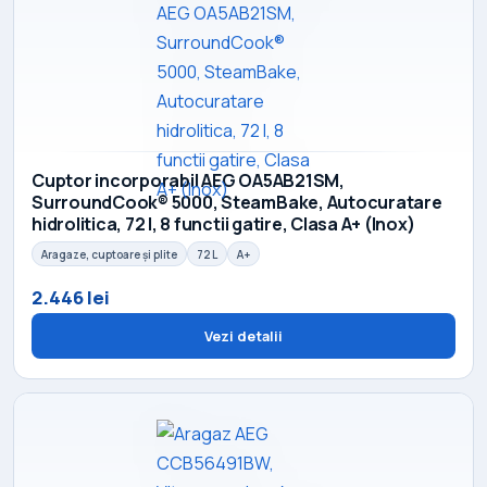
Cuptor incorporabil AEG OA5AB21SM,
SurroundCook® 5000, SteamBake, Autocuratare
hidrolitica, 72 l, 8 functii gatire, Clasa A+ (Inox)
Aragaze, cuptoare și plite
72 L
A+
2.446 lei
Vezi detalii