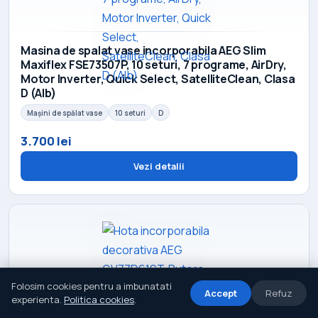
Masina de spalat vase incorporabila AEG Slim
Maxiflex FSE73507P, 10 seturi, 7 programe, AirDry,
Motor Inverter, Quick Select, SatelliteClean, Clasa
D (Alb)
Mașini de spălat vase
10 seturi
D
3.700 lei
Vezi detalii
Folosim cookies pentru a imbunatati
Accept
Refuz
experienta.
Politica cookies
.