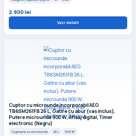
2.900 lei
Vezi detalii
Cuptor cu microunde incorporabil AEG
TB6SM261FB 26 L, Gatire cu abur (vas inclus),
Putere microunda 900 W, Afisaj digital, Timer
electronic (Negru)
Cuptoare cu microunde
26 L
900 W