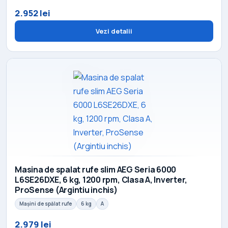
2.952 lei
Vezi detalii
Masina de spalat rufe slim AEG Seria 6000
L6SE26DXE, 6 kg, 1200 rpm, Clasa A, Inverter,
ProSense (Argintiu inchis)
Mașini de spălat rufe
6 kg
A
2.979 lei