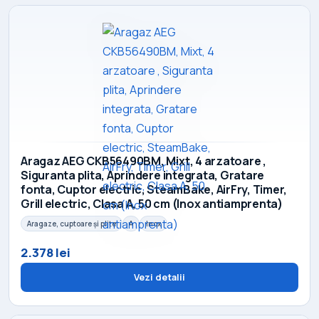
Aragaz AEG CKB56490BM, Mixt, 4 arzatoare ,
Siguranta plita, Aprindere integrata, Gratare
fonta, Cuptor electric, SteamBake, AirFry, Timer,
Grill electric, Clasa A, 50 cm (Inox antiamprenta)
Aragaze, cuptoare și plite
A
Inox
2.378 lei
Vezi detalii