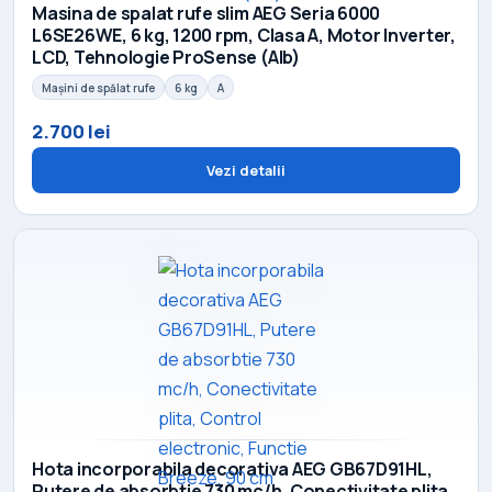
Masina de spalat rufe slim AEG Seria 6000
L6SE26WE, 6 kg, 1200 rpm, Clasa A, Motor Inverter,
LCD, Tehnologie ProSense (Alb)
Mașini de spălat rufe
6 kg
A
2.700 lei
Vezi detalii
Hota incorporabila decorativa AEG GB67D91HL,
Putere de absorbtie 730 mc/h, Conectivitate plita,