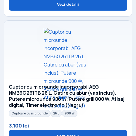
Vezi detalii
Cuptor cu microunde incorporabil AEG
NMB6G261TB 26 L, Gatire cu abur (vas inclus),
Putere microunde 900 W, Putere grill 800 W, Afisaj
digital, Timer electronic (Negru)
Cuptoare cu microunde
26 L
900 W
3.100 lei