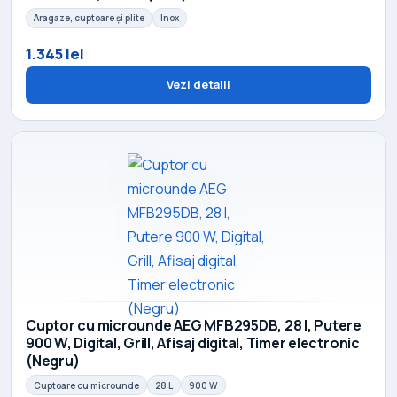
Aragaze, cuptoare și plite
Inox
1.345 lei
Vezi detalii
Cuptor cu microunde AEG MFB295DB, 28 l, Putere
900 W, Digital, Grill, Afisaj digital, Timer electronic
(Negru)
Cuptoare cu microunde
28 L
900 W