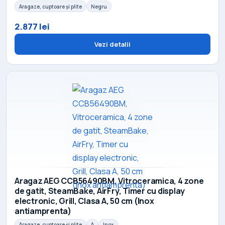
Aragaze, cuptoare și plite
Negru
2.877 lei
Vezi detalii
Aragaz AEG CCB56490BM, Vitroceramica, 4 zone
de gatit, SteamBake, AirFry, Timer cu display
electronic, Grill, Clasa A, 50 cm (Inox
antiamprenta)
Aragaze, cuptoare și plite
A
Inox