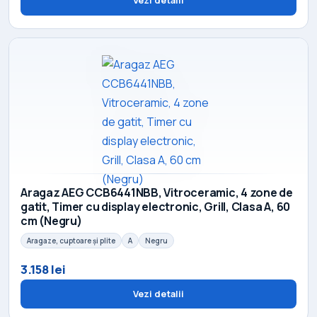
Vezi detalii
Aragaz AEG CCB6441NBB, Vitroceramic, 4 zone de
gatit, Timer cu display electronic, Grill, Clasa A, 60
cm (Negru)
Aragaze, cuptoare și plite
A
Negru
3.158 lei
Vezi detalii