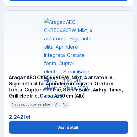
Aragaz AEG CKB56490BW, Mixt, 4 arzatoare ,
Siguranta plita, Aprindere integrata, Gratare
fonta, Cuptor electric, SteamBake, AirFry, Timer,
Grill electric, Clasa A, 50 cm (Alb)
Aragaze, cuptoare și plite
A
Alb
2.242 lei
Vezi detalii