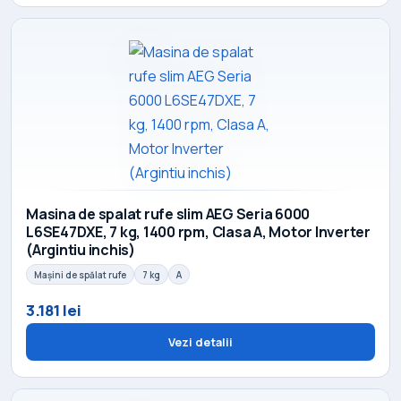
Masina de spalat rufe slim AEG Seria 6000
L6SE47DXE, 7 kg, 1400 rpm, Clasa A, Motor Inverter
(Argintiu inchis)
Mașini de spălat rufe
7 kg
A
3.181 lei
Vezi detalii