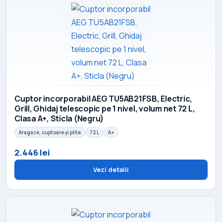
Cuptor incorporabil AEG TU5AB21FSB, Electric,
Grill, Ghidaj telescopic pe 1 nivel, volum net 72 L,
Clasa A+, Sticla (Negru)
Aragaze, cuptoare și plite
72 L
A+
2.446 lei
Vezi detalii