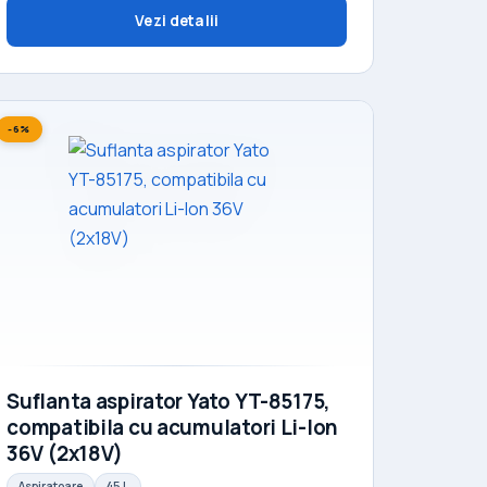
Vezi detalii
-6%
Suflanta aspirator Yato YT-85175,
compatibila cu acumulatori Li-Ion
36V (2x18V)
Aspiratoare
45 L