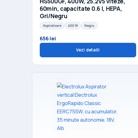
HS500GF, 400W, 25.2V5 viteze,
60min, capacitate 0.6 l, HEPA,
Gri/Negru
Aspiratoare
400 W
Negru
656 lei
Vezi detalii