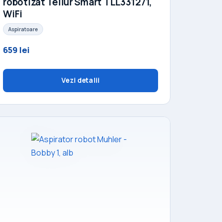
robotizat Tellur Smart TLL331271,
WiFi
Aspiratoare
659 lei
Vezi detalii