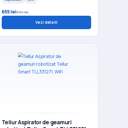
655 lei
694 lei
Vezi detalii
Tellur Aspirator de geamuri