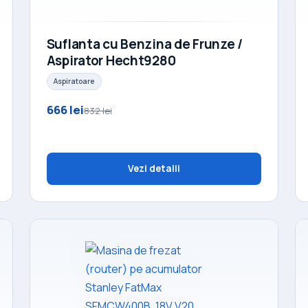
Suflanta cu Benzina de Frunze /
Aspirator Hecht9280
Aspiratoare
666 lei
832 lei
Vezi detalii