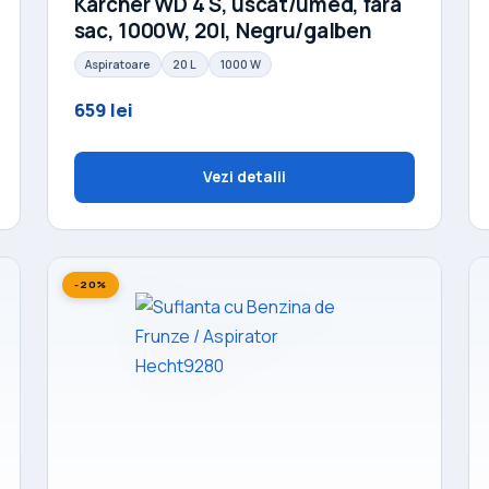
Karcher WD 4 S, uscat/umed, fara
sac, 1000W, 20l, Negru/galben
Aspiratoare
20 L
1000 W
659 lei
Vezi detalii
-20%