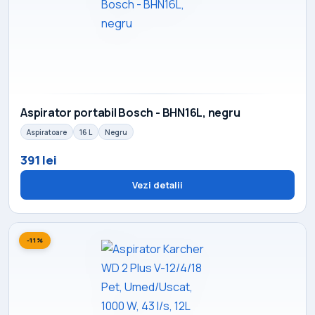
Aspirator portabil Bosch - BHN16L, negru
Aspiratoare
16 L
Negru
391 lei
Vezi detalii
-11%