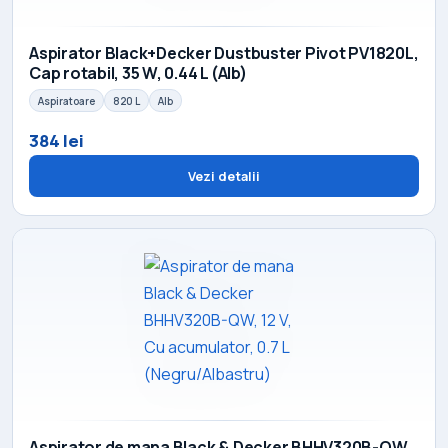
Aspirator Black+Decker Dustbuster Pivot PV1820L,
Cap rotabil, 35 W, 0.44 L (Alb)
Aspiratoare
820 L
Alb
384 lei
Vezi detalii
Aspirator de mana Black & Decker BHHV320B-QW,