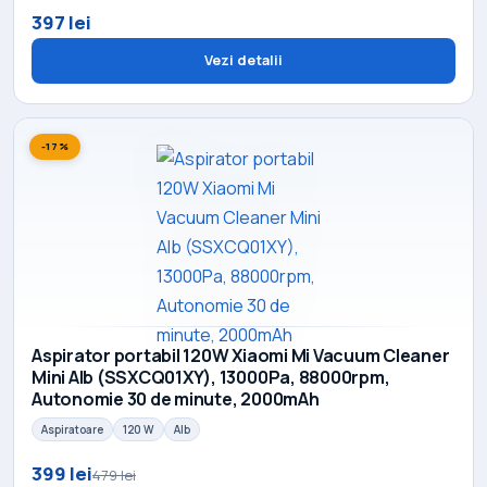
397 lei
Vezi detalii
-17%
Aspirator portabil 120W Xiaomi Mi Vacuum Cleaner
Mini Alb (SSXCQ01XY), 13000Pa, 88000rpm,
Autonomie 30 de minute, 2000mAh
Aspiratoare
120 W
Alb
399 lei
479 lei