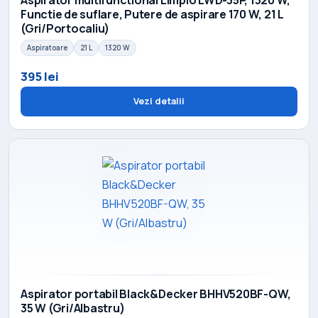
Functie de suflare, Putere de aspirare 170 W, 21 L
(Gri/Portocaliu)
Aspiratoare
21 L
1320 W
395 lei
Vezi detalii
Aspirator portabil Black&Decker BHHV520BF-QW,
35 W (Gri/Albastru)