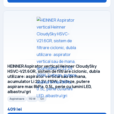
HEINNER Aspirator vertical Heinner CloudySky
HSVC-V21.6GR, sistem de filtrare ciclonic, dubla
utilizare: aspirator vertical sau de mana,
acumulator Li 22.2V, 110W, 2 viteze, putere
aspirare max 8kPa, 0.5L, perie cu lumini LED,
albastru/gri
Aspiratoare
110 W
Gri
409 lei