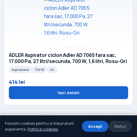
ADLER Aspirator ciclon Adler AD 7065 fara sac,
17.000 Pa, 27 litri/secunda, 700 W, 1,6 litri, Rosu-Gri
Aspiratoare
700 W
Gri
414 lei
Vezi detalii
Folosim cookies pentru a imbunatati
Accept
Refuz
experienta.
Politica cookies
.