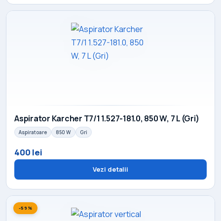
Aspirator Karcher T7/1 1.527-181.0, 850 W, 7 L (Gri)
Aspiratoare
850 W
Gri
400 lei
Vezi detalii
-59%