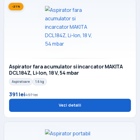
-21%
Aspirator fara acumulator si incarcator MAKITA
DCL184Z, Li-Ion, 18 V, 54 mbar
Aspiratoare
1.6 kg
391 lei
497 lei
Vezi detalii