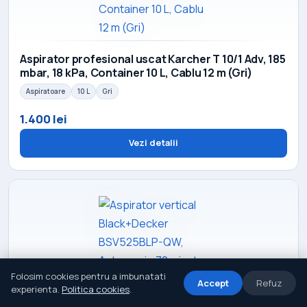
Aspirator profesional uscat Karcher T 10/1 Adv, 185
mbar, 18 kPa, Container 10 L, Cablu 12 m (Gri)
Aspiratoare
10 L
Gri
1.400 lei
Vezi detalii
Folosim cookies pentru a imbunatati
Accept
Refuz
experienta.
Politica cookies
.