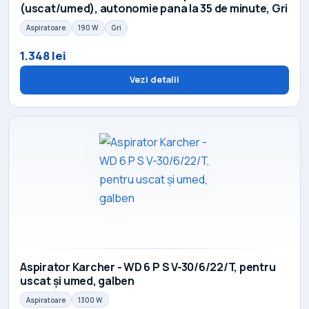
(uscat/umed), autonomie pana la 35 de minute, Gri
Aspiratoare
190 W
Gri
1.348 lei
Vezi detalii
Aspirator Karcher - WD 6 P S V-30/6/22/T, pentru
uscat și umed, galben
Aspiratoare
1300 W