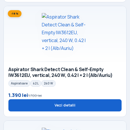
-18%
Aspirator Shark Detect Clean & Self-Empty
IW3612EU, vertical, 240 W, 0.42 l + 2 l (Alb/Auriu)
Aspiratoare
42 L
240 W
1.390 lei
1.700 lei
Vezi detalii