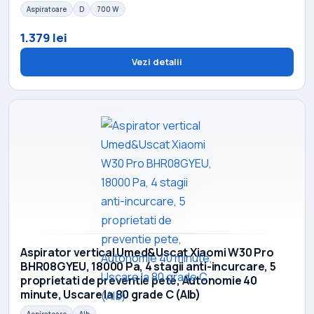
Aspiratoare
D
700 W
1.379 lei
Vezi detalii
Aspirator vertical Umed&Uscat Xiaomi W30 Pro
BHR08GYEU, 18000 Pa, 4 stagii anti-incurcare, 5
proprietati de preventie pete, Autonomie 40
minute, Uscare la 80 grade C (Alb)
Aspiratoare
Alb