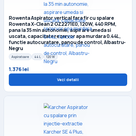
Rowenta Aspirator vertical fara fir cu spalare
Rowenta X-Clean 2 GZ2271E0, 120W, 440 RPM,
pana la 35 min autonomie, aspirare umeda si
uscata, capacitate rezervor apa murdara 0.44L,
functie autocuratare, panou de control, Albastru-
Negru
Aspiratoare
44 L
120 W
1.376 lei
Vezi detalii