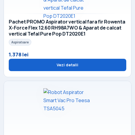
Pachet PROMO Aspirator vertical fara fir Rowenta
X-Force Flex 12.60 RH98A7WO & Aparat de calcat
vertical Tefal Pure Pop DT2020E1
Aspiratoare
1.378 lei
Vezi detalii