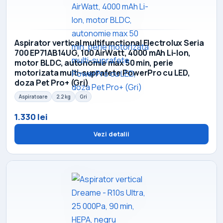
Aspirator vertical multifunctional Electrolux Seria
700 EP71AB14UG, 100 AirWatt, 4000 mAh Li-Ion,
motor BLDC, autonomie max 50 min, perie
motorizata multi-suprafete PowerPro cu LED,
doza Pet Pro+ (Gri)
Aspiratoare
2.2 kg
Gri
1.330 lei
Vezi detalii