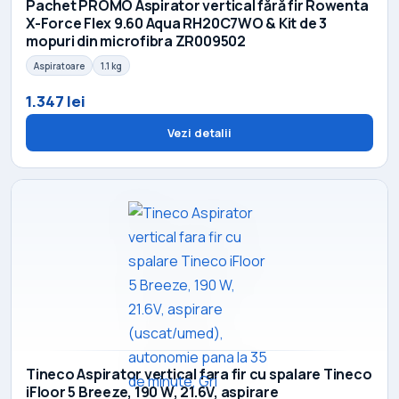
Pachet PROMO Aspirator vertical fără fir Rowenta
X-Force Flex 9.60 Aqua RH20C7WO & Kit de 3
mopuri din microfibra ZR009502
Aspiratoare
1.1 kg
1.347 lei
Vezi detalii
Tineco Aspirator vertical fara fir cu spalare Tineco
iFloor 5 Breeze, 190 W, 21.6V, aspirare