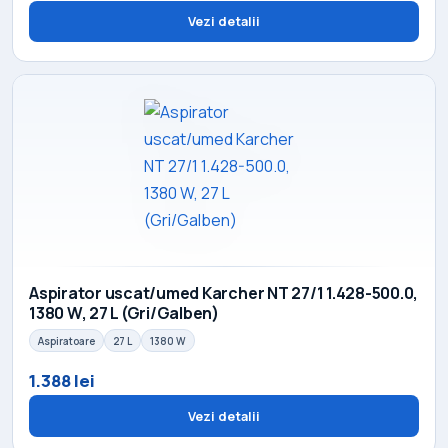
Vezi detalii
Aspirator uscat/umed Karcher NT 27/1 1.428-500.0,
1380 W, 27 L (Gri/Galben)
Aspiratoare
27 L
1380 W
1.388 lei
Vezi detalii