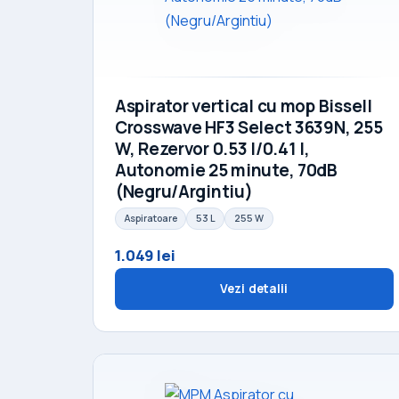
Aspirator vertical cu mop Bissell
Crosswave HF3 Select 3639N, 255
W, Rezervor 0.53 l/0.41 l,
Autonomie 25 minute, 70dB
(Negru/Argintiu)
Aspiratoare
53 L
255 W
1.049 lei
Vezi detalii