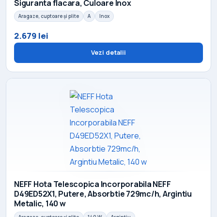
Siguranta flacara, Culoare Inox
Aragaze, cuptoare și plite
A
Inox
2.679 lei
Vezi detalii
NEFF Hota Telescopica Incorporabila NEFF
D49ED52X1, Putere, Absorbtie 729mc/h, Argintiu
Metalic, 140 w
Aragaze, cuptoare și plite
140 W
Argintiu