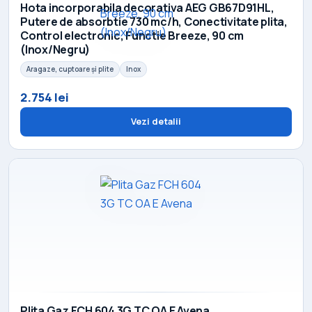
Hota incorporabila decorativa AEG GB67D91HL,
Putere de absorbtie 730 mc/h, Conectivitate plita,
Control electronic, Functie Breeze, 90 cm
(Inox/Negru)
Aragaze, cuptoare și plite
Inox
2.754 lei
Vezi detalii
Plita Gaz FCH 604 3G TC OA E Avena