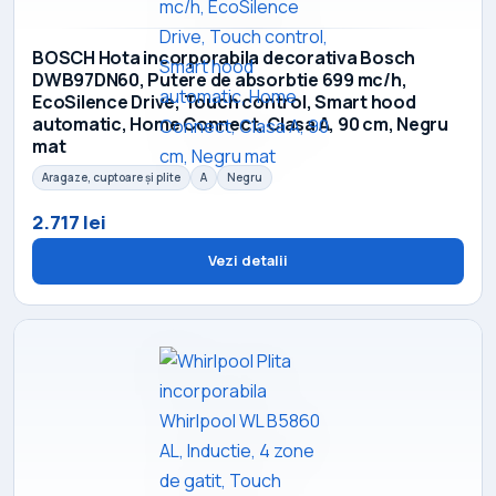
BOSCH Hota incorporabila decorativa Bosch
DWB97DN60, Putere de absorbtie 699 mc/h,
EcoSilence Drive, Touch control, Smart hood
automatic, Home Connect, Clasa A, 90 cm, Negru
mat
Aragaze, cuptoare și plite
A
Negru
2.717 lei
Vezi detalii