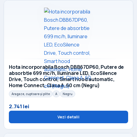
Hota incorporabila Bosch DBB67DP60, Putere de
absorbtie 699 mc/h, Iluminare LED, EcoSilence
Drive, Touch control, Smart hood automatic,
Home Connect, Clasa A, 60 cm (Negru)
Aragaze, cuptoare și plite
A
Negru
2.741 lei
Vezi detalii