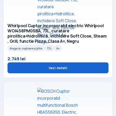
Whirlpool Cuptor incorporabil electric Whirlpool
WOI4S8PM0SBA, 73L, curatare
pirolitica+hidrolitica , inchidere Soft Close, Steam
, Grill, functie Pizza, Clasa A+, Negru
Aragaze, cuptoare și plite
73 L
A+
2.749 lei
Vezi detalii