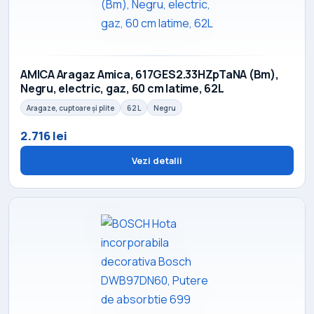
AMICA Aragaz Amica, 617GES2.33HZpTaNA (Bm),
Negru, electric, gaz, 60 cm latime, 62L
Aragaze, cuptoare și plite
62 L
Negru
2.716 lei
Vezi detalii