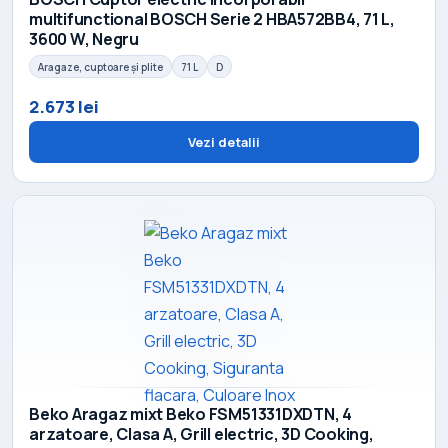
multifunctional BOSCH Serie 2 HBA572BB4, 71 L,
3600 W, Negru
Aragaze, cuptoare și plite
71 L
D
2.673 lei
Vezi detalii
Beko Aragaz mixt Beko FSM51331DXDTN, 4
arzatoare, Clasa A, Grill electric, 3D Cooking,