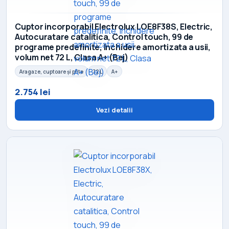
Cuptor incorporabil Electrolux LOE8F38S, Electric,
Autocuratare catalitica, Control touch, 99 de
programe predefinite, Inchidere amortizata a usii,
volum net 72 L, Clasa A+ (Bej)
Aragaze, cuptoare și plite
72 L
A+
2.754 lei
Vezi detalii