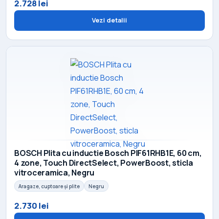
2.728 lei
Vezi detalii
BOSCH Plita cu inductie Bosch PIF61RHB1E, 60 cm,
4 zone, Touch DirectSelect, PowerBoost, sticla
vitroceramica, Negru
Aragaze, cuptoare și plite
Negru
2.730 lei