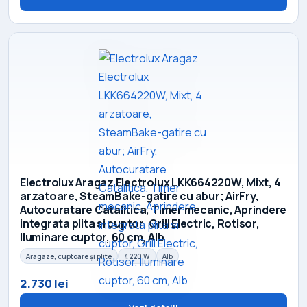
Electrolux Aragaz Electrolux LKK664220W, Mixt, 4
arzatoare, SteamBake-gatire cu abur; AirFry,
Autocuratare Catalitica, Timer mecanic, Aprindere
integrata plita si cuptor, Grill Electric, Rotisor,
Iluminare cuptor, 60 cm, Alb
Aragaze, cuptoare și plite
4220 W
Alb
2.730 lei