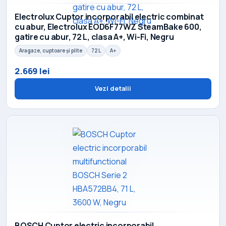
Electrolux Cuptor incorporabil electric combinat
cu abur, Electrolux EOD6F77WZ SteamBake 600,
gatire cu abur, 72 L, clasa A+, Wi-Fi, Negru
Aragaze, cuptoare și plite
72 L
A+
2.669 lei
Vezi detalii
BOSCH Cuptor electric incorporabil