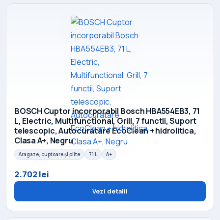
BOSCH Cuptor incorporabil Bosch HBA554EB3, 71
L, Electric, Multifunctional, Grill, 7 functii, Suport
telescopic, Autocuratare EcoClean + hidrolitica,
Clasa A+, Negru
Aragaze, cuptoare și plite
71 L
A+
2.702 lei
Vezi detalii