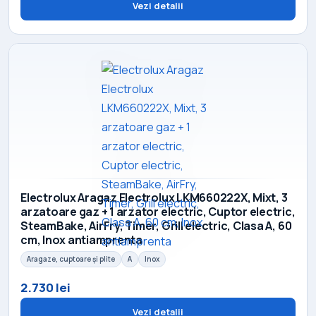
Vezi detalii
Electrolux Aragaz Electrolux LKM660222X, Mixt, 3
arzatoare gaz + 1 arzator electric, Cuptor electric,
SteamBake, AirFry, Timer, Grill electric, Clasa A, 60
cm, Inox antiamprenta
Aragaze, cuptoare și plite
A
Inox
2.730 lei
Vezi detalii