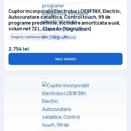
Cuptor incorporabil Electrolux LOE8F38X, Electric,
Autocuratare catalitica, Control touch, 99 de
programe predefinite, Inchidere amortizata a usii,
volum net 72 L, Clasa A+ (Negru/Inox)
Aragaze, cuptoare și plite
72 L
A+
2.754 lei
Vezi detalii