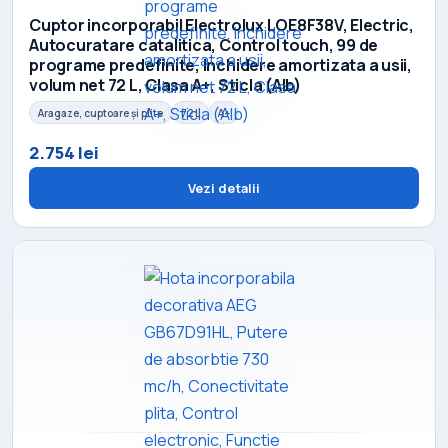
Cuptor incorporabil Electrolux LOE8F38V, Electric,
Autocuratare catalitica, Control touch, 99 de
programe predefinite, Inchidere amortizata a usii,
volum net 72 L, Clasa A+, Sticla (Alb)
Aragaze, cuptoare și plite
72 L
A+
2.754 lei
Vezi detalii