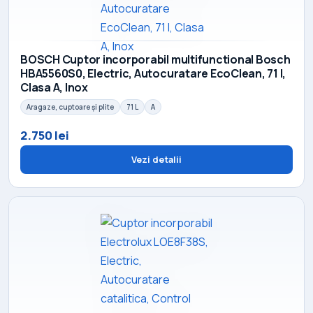
BOSCH Cuptor incorporabil multifunctional Bosch
HBA5560S0, Electric, Autocuratare EcoClean, 71 l,
Clasa A, Inox
Aragaze, cuptoare și plite
71 L
A
2.750 lei
Vezi detalii