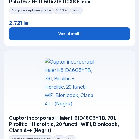
Plita Gaz FHTL 604 3G TC XS E Inox
Aragaze, cuptoare și plite
1000 W
Inox
2.721 lei
Vezi detalii
Cuptor incorporabil Haier H6 ID46G3YTB, 78 l,
Pirolitic + Hidrolitic, 20 functii, WiFi, Bionicook,
Clasa A++ (Negru)
Aragaze, cuptoare și plite
78 L
A++