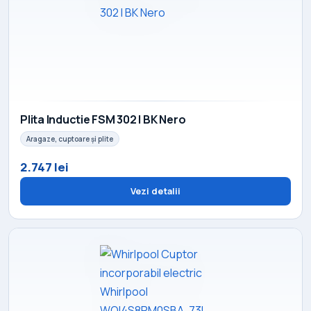
Plita Inductie FSM 302 I BK Nero
Aragaze, cuptoare și plite
2.747 lei
Vezi detalii